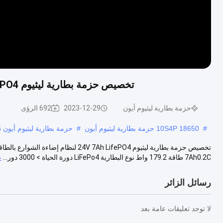
تخصيص حزمة بطارية ليثيوم 24V 7Ah LifePO4 لنظام إضاءة الشارع بالطاقة الشمسية
حزمة بطارية ليثيوم أيون
2023-12-29
692 الرؤى
#
18650 10S4P حزمة بطارية ليثيوم أيون
#
حزمة بطارية ليثيوم أيون 36 فولت 10ah
7Ah0.2C طاقة 179.2 واط نوع البطارية LiFePo4 دورة الحياة > 3000 دور...
ع
رسائل الزائر
لا توجد تعليقات عامة بعد