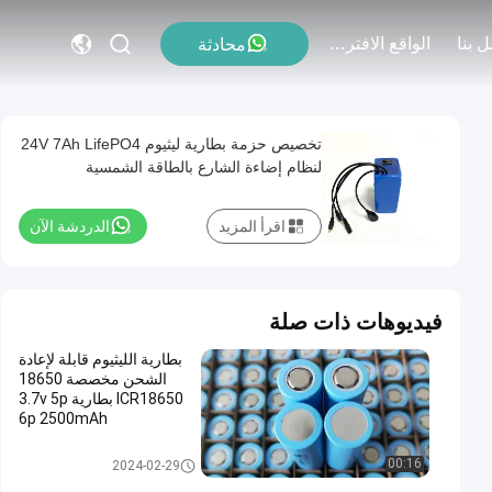
 بنا
الواقع الافتراضي
محادثة
تخصيص حزمة بطارية ليثيوم 24V 7Ah LifePO4
لنظام إضاءة الشارع بالطاقة الشمسية
اقرأ المزيد
الدردشة الآن
فيديوهات ذات صلة
بطارية الليثيوم قابلة لإعادة
الشحن مخصصة 18650
ICR18650 بطارية 3.7v 5p
6p 2500mAh
بطارية ليثيوم 18650
00:16
2024-02-29