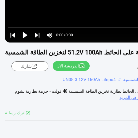
Loaded
:
0%
0:00
/
0:00
Play
Play
Play
Mute
Current
Duration
next
next
Time
الدردشة الآن
شارك
الشمسية
#
UN38.3 12V 150Ah Lifepo4
تخزين الطاقة الشمسية المنزلية 5 كيلو واط ساعة بطارية LiFePO4 مثبتة على الحائط بطارية تخزين الطاقة الشمسية 48 فولت - حزمة بطارية ليثيوم
ض المزيد
اترك رسالة