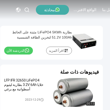
 بنا
الواقع الافتراضي
محادثة
بطارية LiFePO4 5KWh مثبتة على الحائط
51.2V 100Ah لتخزين الطاقة الشمسية
اقرأ المزيد
الدردشة الآن
فيديوهات ذات صلة
LFP IFR 32650 LiFePO4
خلايا 3.2V 6Ah بطارية ليثيوم
أسطوانية مع برغي
خلية بطارية LiFePO4
2023-12-29
00:13