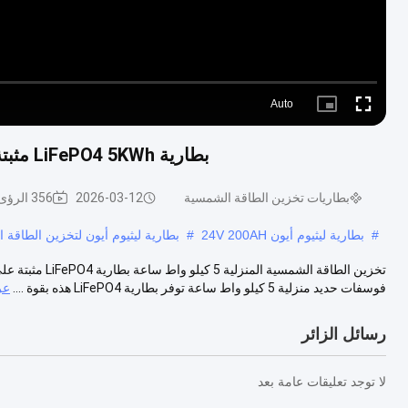
Auto
Picture-
Fullscreen
in-
Picture
بطارية LiFePO4 5KWh مثبتة على الحائط 51.2V 100Ah لتخزين الطاقة الشمسية
بطاريات تخزين الطاقة الشمسية
2026-03-12
356 الرؤى
#
بطارية ليثيوم أيون 24V 200AH
#
بطارية ليثيوم أيون لتخزين الطاقة 
فوسفات حديد منزلية 5 كيلو واط ساعة توفر بطارية LiFePO4 هذه بقوة ....
عر
رسائل الزائر
لا توجد تعليقات عامة بعد