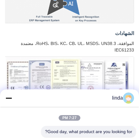
الشهادات
الموافقة، RoHS، BIS، KC، CB، UL، MSDS، UN38.3، معتمدة
IEC61233
linda
7:27 PM
Good day, what product are you looking for?