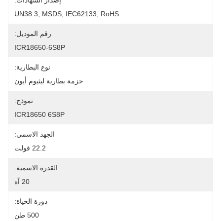
إصدار الشهادات:
UN38.3, MSDS, IEC62133, RoHS
رقم الموديل:
ICR18650-6S8P
نوع البطارية:
حزمة بطارية ليثيوم أيون
نموذج:
ICR18650 6S8P
الجهد الاسمي:
22.2 فولت
القدرة الاسمية:
20 آه
دورة الحياة:
500 طن