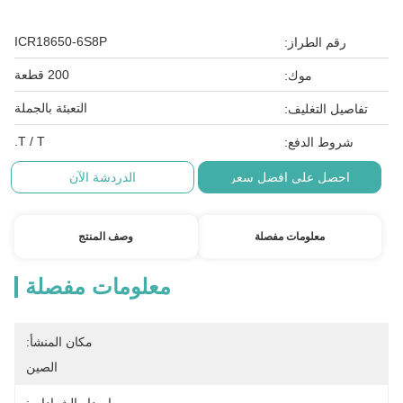
ICR18650-6S8P
رقم الطراز:
200 قطعة
موك:
التعبئة بالجملة
تفاصيل التغليف:
T / T.
شروط الدفع:
احصل على افضل سعر
الدردشة الآن
معلومات مفصلة
وصف المنتج
معلومات مفصلة
مكان المنشأ:
الصين