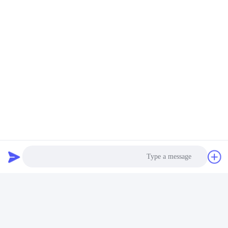
التميز في التصنيع
شركة شينزن غولد باور إنرجي هي واحدة من الموردين الرائدين
للبطاريات في الصين. منذ عام 2001، نحن متخصصون في تصنيع بطاريات
مختلفة بما في ذلك البوليمر الليثيوم، أيون الليثيوم، LiFePO4،وحزم
البطارية المخصصة.
Photo