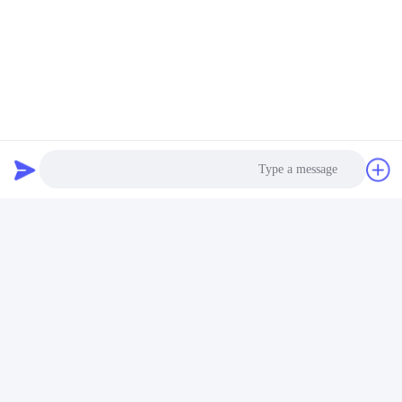
Lipolymer، وLithium ion، وLiFePO4، وحزم البطاريات المخصصة منذ
عام 2001.
Photo
العلامات:
Video Call
بطارية ليثيوم فوسفات الحديد القابلة لإعادة الشحن
Audio Call
بطارية 24V 60AH AGV