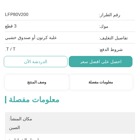
LFP80V200
رقم الطراز:
3 قطع
موك:
علبة كرتون أو صندوق خشبي
تفاصيل التغليف:
T / T.
شروط الدفع:
احصل على افضل سعر
الدردشة الآن
معلومات مفصلة
وصف المنتج
معلومات مفصلة
مكان المنشأ:
الصين