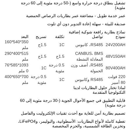
تشغيل بنطاق درجة حرارة واسع (-50 درجة مئوية إلى 60 درجة
مئوية)
عمر خدمة طويل - مضاعفة عمر بطاريات الرصاص الحمضية
صديقة للبيئة - سهلة إعادة التدوير دون أي تلوث
نماذج بطارية رافعة شوكية إضافية
نموذج
تواصل
تكلفة
تسريح
البعد
350*540*160
24V200AH
RS485، كانبوس
1C
1.5ج
ملم
515*400*290
CANBUS، BMS
48V150AH
1.5ج
1.5ج
المعادلة النشطة
ملم
RS485، أضف وزن
0.5 درجة
1093*585*76
1C
80V400AH
الحمولة
مئوية
0 ملم
220 فولت
0.5 درجة
700*650*400
RS485 وكانبوس
1C
80 أمبير
مئوية
ملم
لماذا تختار حلول البطاريات لدينا
التكنولوجيا المتقدمة
قابلية التطبيق في جميع الأحوال الجوية (-30 درجة مئوية إلى 60
درجة مئوية)
تصميم بطارية آمن للغاية مع أحدث تقنيات الإلكتروليت والفاصل
تغطية كاملة لأنواع البطاريات: الأسطوانية، والبوليمر، وLiFePO4،
وتخزين الطاقة الشمسية، والحزم المخصصة