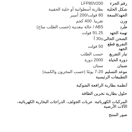
رقم الجزء
LFP80V200
شكل الخلية
بطارية أسطوانية أو خلية الحقيبة
الجهد/السعة
80 فولت/200 أمبير
وزن
تقريبا. 400 كجم
طَرد
ABS / حالة معدنية (حسب الطلب متاح)
تهمة الجهد
91.25 فولت
الشحن الحالي
≥30 أ
التفريغ قطع
50 فولت
الجهد
تيار التفريغ
حسب الطلب
دورة الحياة
2000 دورة
ضمان
سنتان
موعد التسليم
7-20 يومًا (حسب المخزون والكمية)
التطبيقات الرئيسية
أنظمة بطارية الرافعة الشوكية
حلول بطارية تخزين الطاقة
المركبات الكهربائية: عربات الجولف، الدراجات البخارية الكهربائية،
الآلات الأرضية
صور المنتج