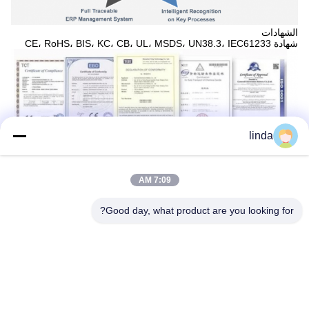
الشهادات
شهادة CE، RoHS، BIS، KC، CB، UL، MSDS، UN38.3، IEC61233
linda
7:09 AM
Good day, what product are you looking for?
التميز في التصنيع
تعد شركة Shenzhen Gold Power Energy Co., Ltd واحدة من أبرز
موردي البطاريات في الصين، حيث توفر بطاريات متنوعة بما في ذلك