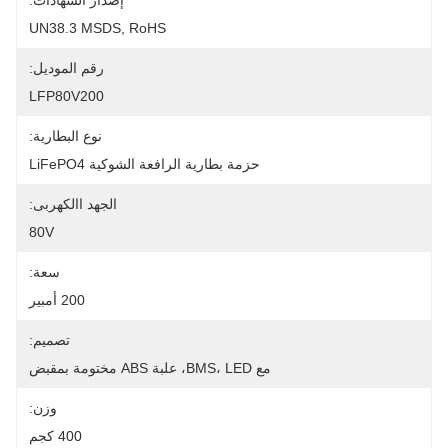
إصدار الشهادات:
UN38.3 MSDS, RoHS
رقم الموديل:
LFP80V200
نوع البطارية:
حزمة بطارية الرافعة الشوكية LiFePO4
الجهد االكهربى:
80V
سعة:
200 أمبير
تصميم:
مع BMS، LED، علبة ABS مختومة بمقبض
وزن:
400 كجم