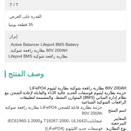
T / T.
القدرة على العرض:
35 قطعة يوميا
إبراز:
, 
Active Balancer Lifepo4 BMS Battery
80V 200AH بطارية رافعة شوكية
, 
بطارية رافعة شوكية Lifepo4 BMS
وصف المنتج
80V 200AH بطارية رافعة شوكية بطارية ليثيوم LiFePO4
حزمة بطارية ليثيوم فوسفات الحديد عالية الأداء والقابلة لإعادة الشحن مع
نظام إدارة المباني (BMS) المتوازن النشط، والمصممة لتطبيقات
الرافعات الشوكية الصناعية.
حزمة بطارية قابلة للشحن LiFePO4 بطارية رافعة شوكية
اسم المنتج
80V 200Ah
المعايير
جيجابايت/T18287-2000، UL1642 وIEC61960-1:2000
المرجعية
نوع البطارية
فوسفات حديد الليثيوم (LiFePO4)