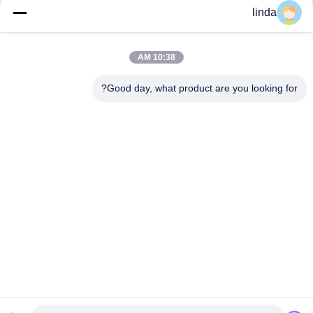
linda
10:38 AM
Good day, what product are you looking for?
جولة في المصنع
تعد شركة Shenzhen Gold Power Energy Co., Ltd واحدة من
الشركات الرائدة في توريد البطاريات في الصين.
لقد بدأنا في تقديم بطاريات متنوعة بما في ذلك بطاريات بوليمر الليثيوم،
وبطاريات أيون الليثيوم، وبطاريات ليثيوم فوسفات حديد، وحزم بطاريات
مخصصة منذ عام 2001.