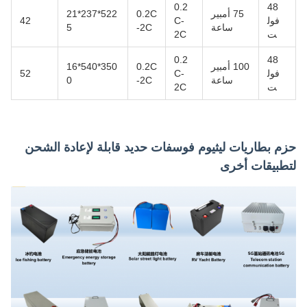
0.2
48
75 أمبير
0.2C
522*237*21
فول
C-
42
ساعة
-2C
5
ت
2C
0.2
48
100 أمبير
0.2C
350*540*16
فول
C-
52
ساعة
-2C
0
ت
2C
حزم بطاريات ليثيوم فوسفات حديد قابلة لإعادة الشحن
لتطبيقات أخرى