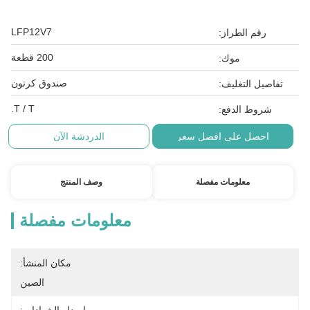
LFP12V7
رقم الطراز:
200 قطعة
موك:
صندوق كرتون
تفاصيل التغليف:
T / T.
شروط الدفع:
احصل على افضل سعر
الدردشة الآن
معلومات مفصلة
وصف المنتج
معلومات مفصلة
مكان المنشأ:
الصين