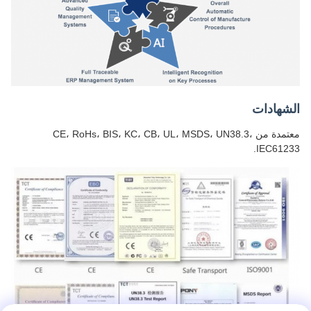
الشهادات
معتمدة من CE، RoHs، BIS، KC، CB، UL، MSDS، UN38.3،
IEC61233.