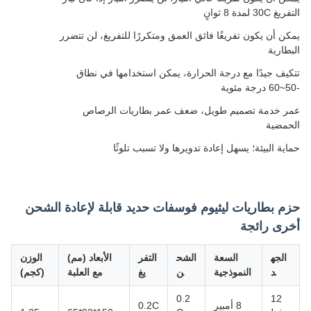
التفريغ 30C لمدة 8 ثوانٍ
يمكن أن يكون تفريغًا فائق العمق ومتكررًا للتفريغ، لن تتضرر
البطارية
تتكيف جيدًا مع درجة الحرارة، يمكن استخدامها في نطاق
-50~60 درجة مئوية
عمر خدمة تصميم طويل، ضعف عمر بطاريات الرصاص
الحمضية
حماية البيئة؛ يسهل إعادة تدويرها ولا تسبب تلوثًا
حزم بطاريات ليثيوم فوسفات حديد قابلة لإعادة الشحن
أخرى رائجة
الجه
السعة
الشح
التفر
الأبعاد (مم)
الوزن
د
النموذجية
ن
يغ
مع العلبة
(كجم)
0.2
12
8 أمبير
0.2C