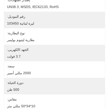
إصدار الشهادات:
UN38.3, MSDS, IEC62133, RoHS
رقم الموديل:
ليرة لبنانية 103450
نوع البطارية:
بطارية ليثيوم بوليمر
الجهد االكهربى:
3.7 فولت
سعة:
2000 مللي أمبير
دورة الحياة:
500 طن
مقاس:
10*34*50 مللي متر