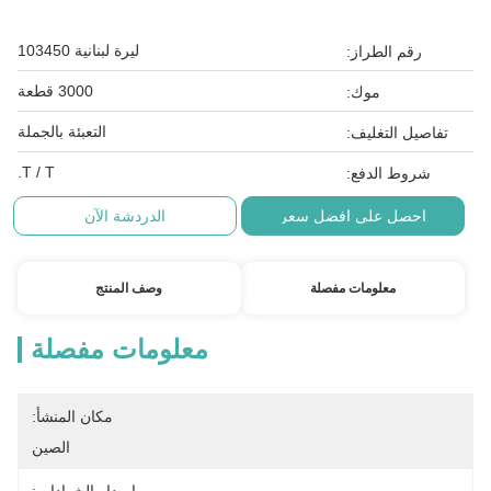
ليرة لبنانية 103450
رقم الطراز:
3000 قطعة
موك:
التعبئة بالجملة
تفاصيل التغليف:
T / T.
شروط الدفع:
احصل على افضل سعر
الدردشة الآن
معلومات مفصلة
وصف المنتج
معلومات مفصلة
مكان المنشأ:
الصين