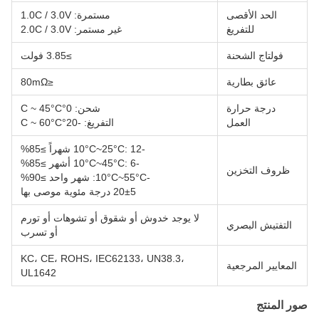
الحد الأقصى
مستمرة: 1.0C / 3.0V
للتفريغ
غير مستمر: 2.0C / 3.0V
فولتاج الشحنة
≥3.85 فولت
عائق بطارية
≤80mΩ
درجة حرارة
شحن: 0°C ~ 45°C
العمل
التفريغ: -20°C ~ 60°C
-10°C~25°C: 12 شهراً ≥85%
-10°C~45°C: 6 أشهر ≥85%
ظروف التخزين
-10°C~55°C: شهر واحد ≥90%
20±5 درجة مئوية موصى بها
لا يوجد خدوش أو شقوق أو تشوهات أو تورم
التفتيش البصري
أو تسرب
KC، CE، ROHS، IEC62133، UN38.3،
المعايير المرجعية
UL1642
صور المنتج