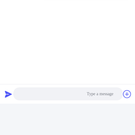
الشهادات
الموافقة، RoHS، BIS، KC، CB، UL، MSDS، UN38.3، معتمدة
IEC61233.
Photo