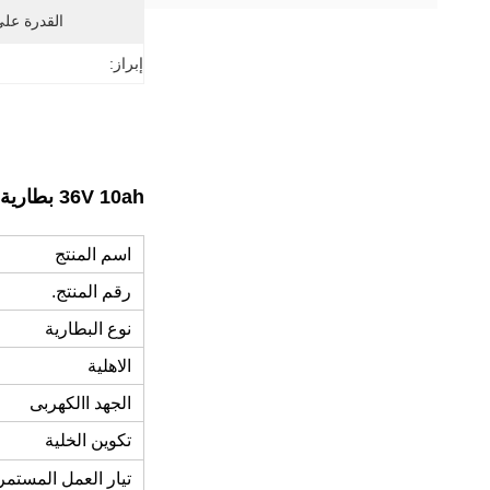
القدرة عل
إبراز:
36V 10ah بطارية ليثيوم 18650 10S4P حزمة بطارية ليثيوم أيون للسكوتر الإلكتروني
اسم المنتج
رقم المنتج.
نوع البطارية
الاهلية
الجهد االكهربى
تكوين الخلية
تيار العمل المستمر