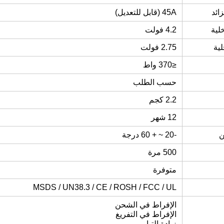
زائد
45A (قابل للتعديل)
لية
4.2 فولت
ية
2.75 فولت
≤370 واط
حسب الطلب
2.2 كجم
12 شهر
ن
-20 ~ + 60 درجة
500 مرة
متوفرة
MSDS / UN38.3 / CE / ROSH / FCC / UL
الإفراط في الشحن
الإفراط في التفريغ
زيادة التيار