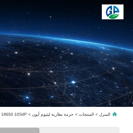
المنزل
>
المنتجات
>
حزمة بطارية ليثيوم أيون
>
36V 10ah 18650 10S4P حزمة بطارية ليثيو