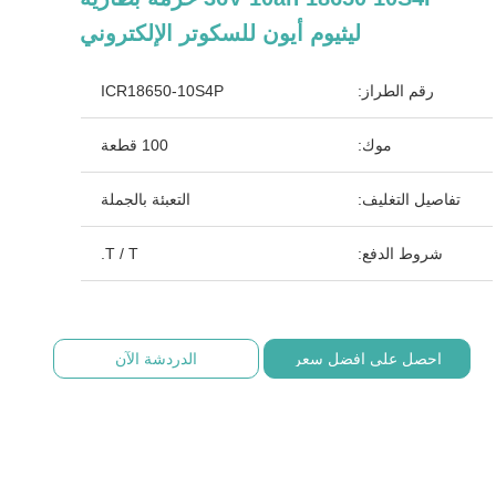
ليثيوم أيون للسكوتر الإلكتروني
رقم الطراز:
ICR18650-10S4P
موك:
100 قطعة
تفاصيل التغليف:
التعبئة بالجملة
شروط الدفع:
T / T.
احصل على افضل سعر
الدردشة الآن