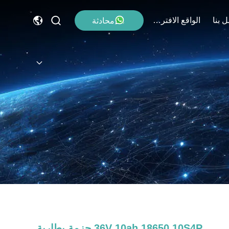
 بنا
الواقع الافتراضي
محادثة
36V 10ah 18650 10S4P حزمة بطارية