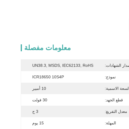
معلومات مفصلة
دار الشهادات:
UN38.3, MSDS, IEC62133, RoHS
نموذج:
ICR18650 10S4P
لسعة الاسمية:
10 أمبير
قطع الجهد:
30 فولت
معدل التفريغ:
3 ج
المهلة:
15 يوم