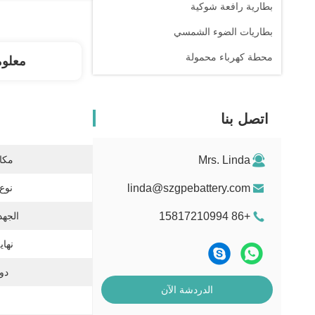
بطارية رافعة شوكية
بطاريات الضوء الشمسي
محطة كهرباء محمولة
معلو
اتصل بنا
Mrs. Linda
مكان
linda@szgpebattery.com
نوع 
+86 15817210994
الجهد
نهاي
دور
الدردشة الآن