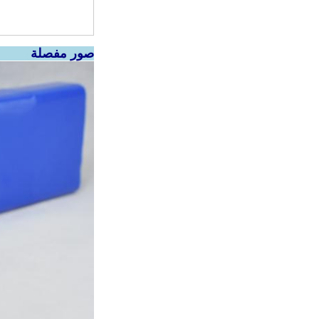
صور مفصلة
es: 18650 حزمة بطارية ليثيوم أيون 36 فولت 10 أم