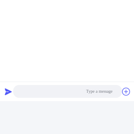
جولة المصنع:
شنتشن غولد باور إنرجي كو، ليتد هي واحدة من الموردين الرائدين
للبطاريات في الصين.
لقد بدأنا بتقديم بطاريات مختلفة بما في ذلك بطارية البوليمر
Photo
الليثيوم بطارية ليثيوم أيون