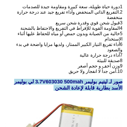
1دورة حياة طويلة، سعة كبيرة ومقاومة جيدة للصدمات
2.التفريغ الذاتي المنخفض وأداء تفريغ جيد عند درجة حرارة
منخفضة
3قبول شحن قوي وقدرة شحن سريع
4المقاومة القوية للإفراط في التفريغ والاحتفاظ بالشحنة
5خالية من الصيانة وبدون حمض أو مياه للحفاظ عليها أثناء
الاستخدام
6أداء تفريغ التيار الكبير الممتاز، ولديها مزايا واضحة في بدء
والصعود
7أداء درجة حرارة عالية
8صديقة للبيئة
9وزن أخف و حجم أصغر
10.أمن جداً لا انفجار ولا حريق
صور لـ ليتيم بوليمر 3.7V603030 500mah لي بوليمر
الأسد بطارية قابلة لإعادة الشحن