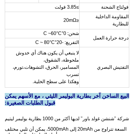
فولتاج الشحنة
≥3.85 فولت
المقاومة الداخلية
≤20mΩ
للبطارية
شحن: 0°C ~
°C
60
درجة حرارة العمل
التفريغ: -20°C ~ 80°C
لا ينبغي أن يكون هناك أي خدوش
ملحوظة، الشقوق،
التفتيش البصري
المسامير، الحرق، التشوهات،
تورم،
تسرب
وهكذا على سطح الخلية.
البيع الساخن آخر بطارية البوليمر الليثي ، مع الأسهم يمكن
قبول الطلبات الصغيرة:
شركة "شنشن غولد باور" لديها أكثر من 1000 بطارية بوليمر ليتيم
السعة تتراوح من 20mAh إلى 5000mAh، يمكن أن تلبي مختلف