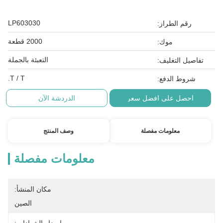
LP603030
رقم الطراز:
2000 قطعة
موك:
التعبئة بالجملة
تفاصيل التغليف:
T / T.
شروط الدفع:
احصل على افضل سعر
الدردشة الآن
معلومات مفصلة
وصف المنتج
معلومات مفصلة
مكان المنشأ:
الصين