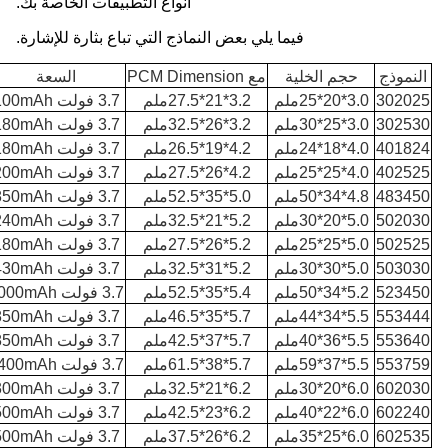
أنواع التطبيقات الخاصة بك.
فيما يلي بعض النماذج التي تباع بثارة للإشارة.
النموذج
حجم الخلية
مع PCM Dimension
السعة
302025
3.0*20*25ملم
3.2*21*27.5ملم
3.7 فولت 100mAh
302530
3.0*25*30ملم
3.2*26*32.5ملم
3.7 فولت 180mAh
401824
4.0*18*24ملم
4.2*19*26.5ملم
3.7 فولت 180mAh
402525
4.0*25*25ملم
4.2*26*27.5ملم
3.7 فولت 200mAh
483450
4.8*34*50ملم
5.0*35*52.5ملم
3.7 فولت 850mAh
502030
5.0*20*30ملم
5.2*21*32.5ملم
3.7 فولت 240mAh
502525
5.0*25*25ملم
5.2*26*27.5ملم
3.7 فولت 180mAh
503030
5.0*30*30ملم
5.2*31*32.5ملم
3.7 فولت 430mAh
523450
5.2*34*50ملم
5.4*35*52.5ملم
3.7 فولت 1000mAh
553444
5.5*34*44ملم
5.7*35*46.5ملم
3.7 فولت 850mAh
553640
5.5*36*40ملم
5.7*37*42.5ملم
3.7 فولت 850mAh
553759
5.5*37*59ملم
5.7*38*61.5ملم
3.7 فولت 1400mAh
602030
6.0*20*30ملم
6.2*21*32.5ملم
3.7 فولت 300mAh
602240
6.0*22*40ملم
6.2*23*42.5ملم
3.7 فولت 500mAh
602535
6.0*25*35ملم
6.2*26*37.5ملم
3.7 فولت 500mAh