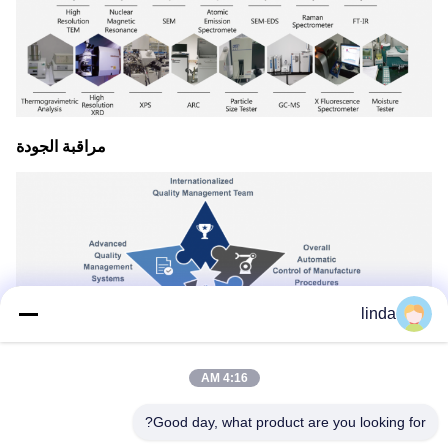
مراقبة الجودة
linda
4:16 AM
الشهادات
- سي اي، RoHs، BIS، KC، CB، UL، MSDS،
UN38.3، معتمدة IEC61233.
Good day, what product are you looking for?