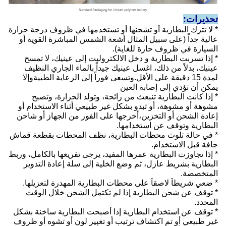
تحذيرات:
* لا تترك البطارية أو تشحنها أو تستخدمها في ظروف درجة حرارة
عالية جداً (على سبيل المثال أشعة الشمس المباشرة القوية أو
السيارة في ظروف حارة للغاية).
* إذا تسربت البطارية و دخل الالكتروليت إلى عينيك، لا تمسح
عينيك، بدلاً من ذلك، اغسل عينيك جيداً بالماء الجاري النظيف
لمدة 15 دقيقة على الأقل.وتسعى فوراً إلى الرعاية الطبيةوإلا
يمكن أن تؤدي إلى إصابة العين
* إذا كانت البطارية تنبعث من رائحة، وتولد الحرارة، وتصبح
مشوهة أو مشوهة، أو تبدو بشكل غير طبيعي أثناء الاستخدام أو
إعادة الشحن أو التخزين،أخرجها على الفور من الجهاز أو شاحن
البطارية وتوقف عن استخدامها.
* في حالة تلوث محطات البطارية، نظف المحطات بقطعة قماش
جافة قبل الاستخدام.
* إذا تجاوزت البطارية عمرها المفيد، يرجى تفريغها بالكامل، وربط
البطارية بشريط عازل، ثم وضع الخلية إلى سلة إعادة التدوير
المتخصصة.
* ضعي شريطاً لاصقاً على محطات البطارية المهدرة لتعزيلها.
* توقف عن شحن البطارية إذا لم تكتمل الشحن خلال الوقت
المحدد.
* توقف عن استخدام البطارية إذا أصبحت البطارية ساخنة بشكل
غير طبيعي أو تم اكتشاف ترتيب أو تغيير لون أو تشوه أو ظروف