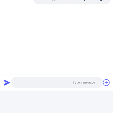
التكنولوجيا المتقدمة
قابلية التطبيق في جميع الأحوال الجوية (-30 ~ 60 درجة مئوية)
تكنولوجيا تصميم البطارية الآمنة للغاية مع أحدث تكنولوجيا
الكهربائيات والفاصلات المطبقة
التغطية الكاملة لمجموعة البطاريات: بطارية ليثيوم أيونية
أسطوانية ، بطارية ليثيوم بوليمر ، بطارية LiFePO4 ، بطارية
تخزين الطاقة الشمسية ، قشرة الألومنيوم المربعة ، بطارية
أساسية ، إلخ.
البحث والتطوير
فريق بحث وتطوير ذو خبرة مع أكثر من 60 مهندس ومعدات متقدمة
لدعم متطلبات OEM و ODM.
Photo