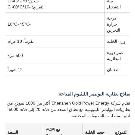
بيئة
شحن: 0°C~45°C
التشغيل
التفريغ: -10°C~60°C
درجة
حرارة
-10°C~45°C
التخزين
وزن الخلية
تقريباً: 10 غرام
عمر دورة
500 مرة
البطارية
الضمان
12 شهراً
نماذج بطارية البوليمر الليثيوم المتاحة
تقدم شركة Shenzhen Gold Power Energy أكثر من 1000 نموذج من
بطاريات البوليمر الليثيومية مع نطاق السعة من 20mAh إلى 5000mAh
لتلبية متطلبات التطبيقات المختلفة.
مع PCM
النموذج
حجم الخلية
السعة