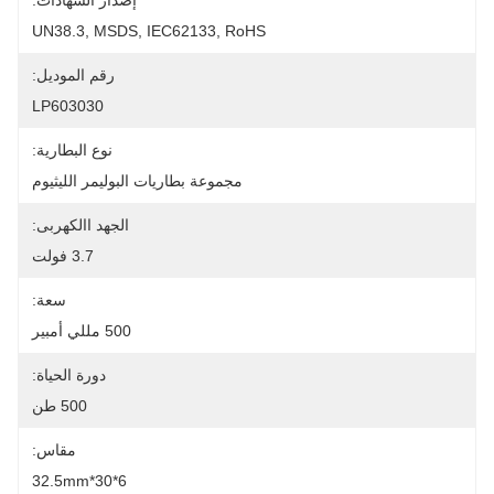
إصدار الشهادات:
UN38.3, MSDS, IEC62133, RoHS
رقم الموديل:
LP603030
نوع البطارية:
مجموعة بطاريات البوليمر الليثيوم
الجهد االكهربى:
3.7 فولت
سعة:
500 مللي أمبير
دورة الحياة:
500 طن
مقاس:
6*30*32.5mm