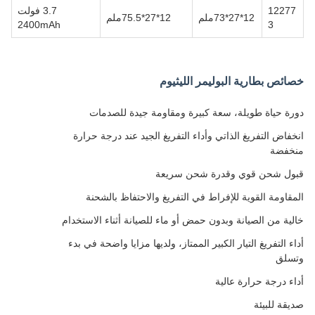
12277
3.7 فولت
12*27*73ملم
12*27*75.5ملم
2400mAh
3
خصائص بطارية البوليمر الليثيوم
دورة حياة طويلة، سعة كبيرة ومقاومة جيدة للصدمات
انخفاض التفريغ الذاتي وأداء التفريغ الجيد عند درجة حرارة
منخفضة
قبول شحن قوي وقدرة شحن سريعة
المقاومة القوية للإفراط في التفريغ والاحتفاظ بالشحنة
خالية من الصيانة وبدون حمض أو ماء للصيانة أثناء الاستخدام
أداء التفريغ التيار الكبير الممتاز، ولديها مزايا واضحة في بدء
وتسلق
أداء درجة حرارة عالية
صديقة للبيئة