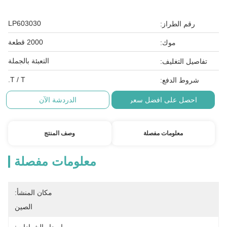
LP603030
رقم الطراز:
2000 قطعة
موك:
التعبئة بالجملة
تفاصيل التغليف:
T / T.
شروط الدفع:
احصل على افضل سعر
الدردشة الآن
معلومات مفصلة
وصف المنتج
معلومات مفصلة
مكان المنشأ:
الصين