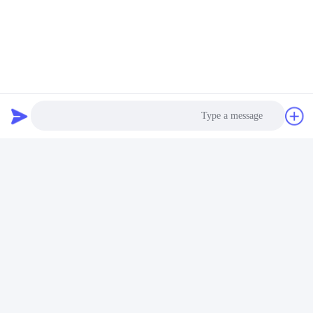
4,ومجموعة بطاريات مخصصة منذ عام 2001.
Photo
Video Call
Audio Call
العلامات:
2S1P 18650 بطارية ليثيوم
IEC62133 18650 بطارية ليثيوم