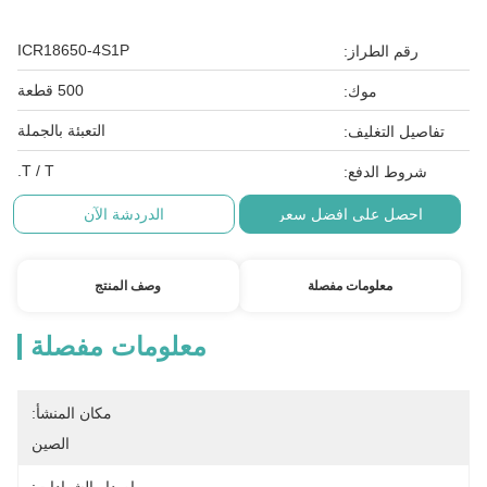
ICR18650-4S1P
رقم الطراز:
500 قطعة
موك:
التعبئة بالجملة
تفاصيل التغليف:
T / T.
شروط الدفع:
احصل على افضل سعر
الدردشة الآن
معلومات مفصلة
وصف المنتج
معلومات مفصلة
مكان المنشأ:
الصين