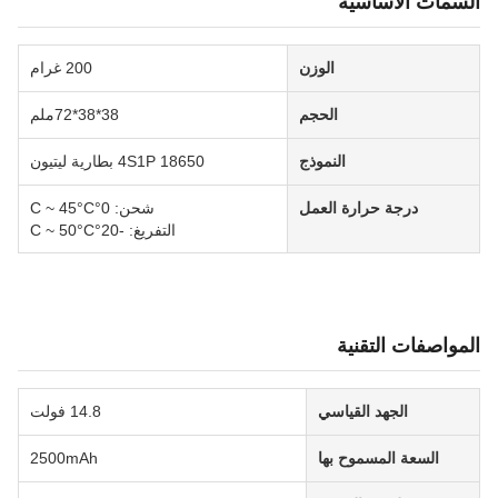
السمات الأساسية
الوزن
200 غرام
الحجم
38*38*72ملم
النموذج
18650 4S1P بطارية ليتيون
درجة حرارة العمل
شحن: 0°C ~ 45°C
التفريغ: -20°C ~ 50°C
المواصفات التقنية
الجهد القياسي
14.8 فولت
السعة المسموح بها
2500mAh