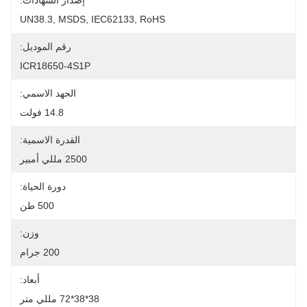
إصدار الشهادات:
UN38.3, MSDS, IEC62133, RoHS
رقم الموديل:
ICR18650-4S1P
الجهد الاسمي:
14.8 فولت
القدرة الاسمية:
2500 مللي أمبير
دورة الحياة:
500 طن
وزن:
200 جرام
أبعاد:
38*38*72 مللي متر