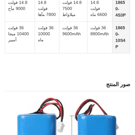
1865
14.8
14.8 فولت
14.8
14.8 فولت
فولت
7500
فولت
9000 مآح
0-
6600 ماه
ميلاواط
7800 مآها
4S3P
1865
36 فولت
36 فولت
36 فولت
36 فولت
8800mAh
9600mAh
10000
10400 ميجا
0-
ماه
أمبير
10S4
P
صور المنتج