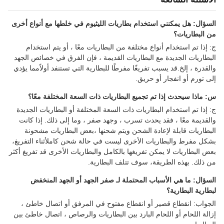
السؤال: هل يمكنني استخدام بطاريات الليثيوم في خلطها مع أنواع أخرى
من البطاريات؟
ج: إذا تم استخدام أنواع مختلفة من البطاريات معًا ، أو يتم استخدام
البطاريات الجديدة مع البطاريات القديمة ، فإن الفرق في خصائص الجهد
والقدرة ، إلخ.قد يسبب تفريغًا مفرطًا للبطارية التي تستنفد أولاًمما يؤدي
إلى تورم أو انفجار أو حريق.
س: ماذا سيحدث إذا تم تجميع البطاريات ذات السعة المختلفة معًا؟
ج: إذا تم استخدام البطاريات ذات السعة المختلفة أو البطاريات الجديدة
والقديمة معًا ، فقد يحدث تسرب ، وجهد صفر ، وما إلى ذلك. إذا كانت
البطاريات قابلة لإعادة الشحن ويتم شحنها ،بعض البطاريات مشحونة
بشكل مفرط والبطاريات الأخرى ليست في حالة شحن كاملأثناء التفريغ،
بعض البطاريات لا يمكن تفريغها بالكامل والبطاريات الأخرى قد تفريغ أكثر
من ذلك. بهذه الطريقة، سوف تتلف البطارية.
السؤال: ما هي الأسباب المحتملة لـ صفر الجهد أو الجهد المنخفض
لبطارية البطارية؟
الجواب: انقطاع قصير أو انقطاع مفتوح في المرفق أو اتصال خاطئ ،
إزالة اللحام أو اللحام البارد بين البطاريات والرصاص ، اتصال خاطئ بين