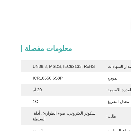
معلومات مفصلة
دار الشهادات:
UN38.3, MSDS, IEC62133, RoHS
نموذج:
ICR18650 6S8P
لقدرة الاسمية:
20 آه
معدل التفريغ:
1C
سكوتر الكتروني، ضوء الطوارئ، أداة 
طلب:
السلطة
مان البطارية:
1 سنة