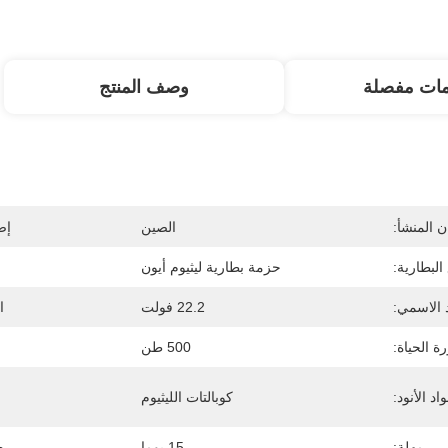
مات مفصلة
وصف المنتج
 المنشأ:
الصين
إص
البطارية:
حزمة بطارية ليثيوم أيون
 الاسمي:
22.2 فولت
ا
ة الحياة:
500 طن
اد الأنود:
كوبالتات الليثيوم
مهلة:
15 يوما
ض