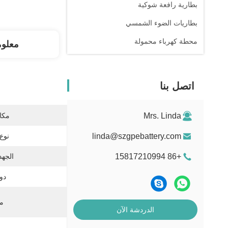
بطارية رافعة شوكية
بطاريات الضوء الشمسي
محطة كهرباء محمولة
معلو
اتصل بنا
Mrs. Linda
مكان
linda@szgpebattery.com
نوع 
+86 15817210994
الجهد
دور
مو
الدردشة الآن