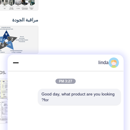
مراقبة الجودة
linda
الشهادات
الموافقة، RoHS، BIS، KC، CB، UL، MSDS، UN38.3، معتمدة IEC61233
3:27 PM
Good day, what product are you looking 
for?