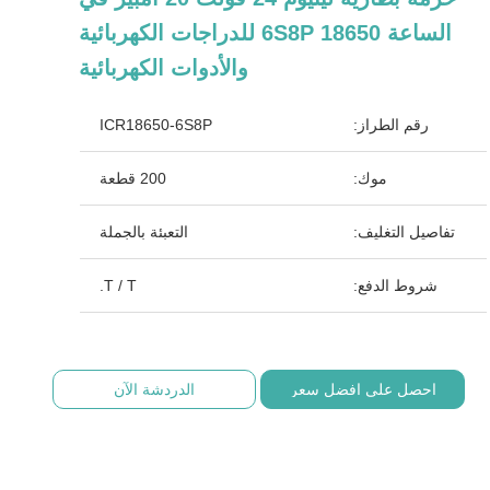
الساعة 6S8P 18650 للدراجات الكهربائية
والأدوات الكهربائية
رقم الطراز:
ICR18650-6S8P
موك:
200 قطعة
تفاصيل التغليف:
التعبئة بالجملة
شروط الدفع:
T / T.
احصل على افضل سعر
الدردشة الآن