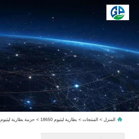
المنزل
>
المنتجات
>
بطارية ليثيوم 18650
>
حزمة بطارية ليثيوم 24 فولت 20 أمبير في الساعة 6S8P 18650 للدراجات الكهربائية والأدوات الكهربائ