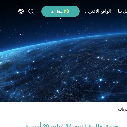
 بنا
الواقع الافتراضي
محادثة
حزمة بطارية ليثيوم 24 فولت 20 أمبير في