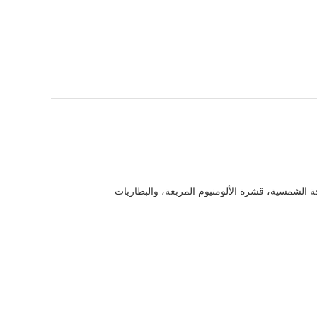
ريات ليثيوم أيون أسطوانية، بوليمر الليثيوم، LiFePO4، تخزين الطاقة الشمسية، قشرة الألومنيوم المربعة، والبطاريات