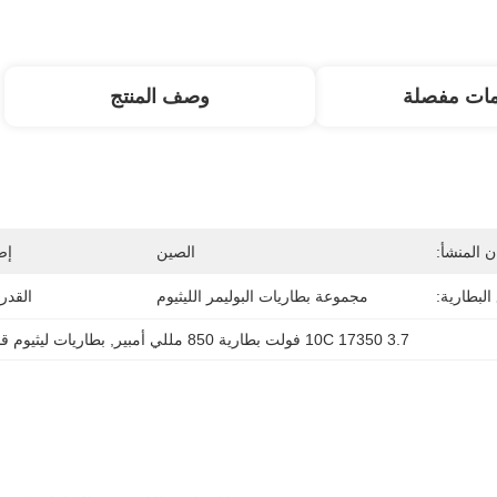
مات مفصلة
وصف المنتج
 المنشأ:
الصين
إص
البطارية:
مجموعة بطاريات البوليمر الليثيوم
القدر
10C 17350 3.7 فولت بطارية 850 مللي أمبير
, 
بطاريات ليثيوم قابل