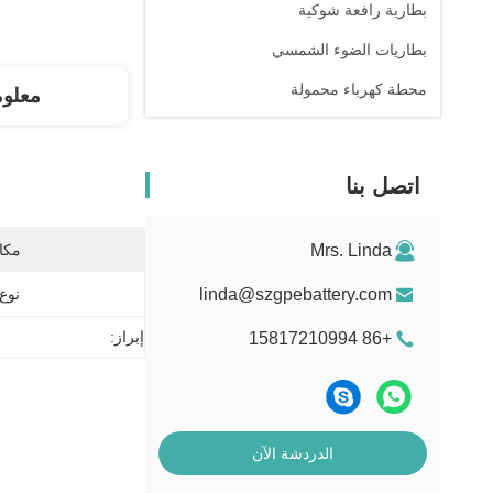
بطارية رافعة شوكية
بطاريات الضوء الشمسي
محطة كهرباء محمولة
معلو
اتصل بنا
Mrs. Linda
مكان
linda@szgpebattery.com
نوع 
إبراز:
+86 15817210994
الدردشة الآن