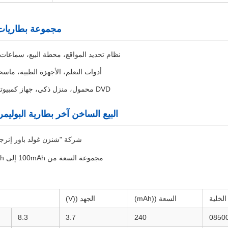
مجموعة بطاريات 
نظام تحديد المواقع، محطة البيع، سماعات ل
أدوات التعلم، الأجهزة الطبية، ما
DVD محمول، منزل ذكي، جهاز كمبيوتر لوحي، مراقبة النبض، موبلي، بنك الطاقة، كاميرا
البيع الساخن آخر بطارية البول
شركة "شنزن غولد باور إنرجي
مجموعة السعة من 100mAh إلى 2000mAh، يمكن أن تلبي مختلف أنواع التطبيقات الخاصة بك.
الخلية
السعة ((mAh)
الجهد ((V)
8.3
3.7
240
0850