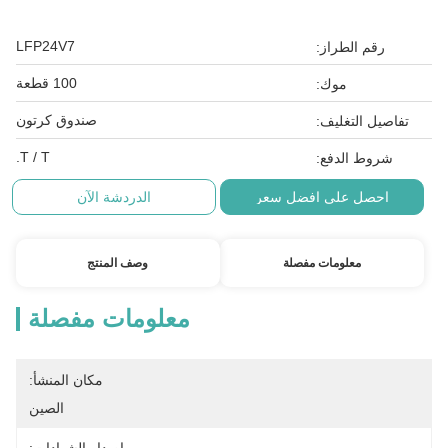
LFP24V7
رقم الطراز:
100 قطعة
موك:
صندوق كرتون
تفاصيل التغليف:
T / T.
شروط الدفع:
احصل على افضل سعر
الدردشة الآن
معلومات مفصلة
وصف المنتج
معلومات مفصلة
مكان المنشأ:
الصين