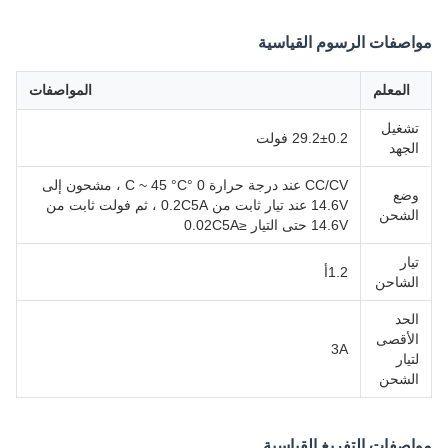
مواصفات الرسوم القياسية
المعلم
المواصفات
تشغيل
29.2±0.2 فولت
الجهد
CC/CV عند درجة حرارة 0 °C ~ 45 °C ، مشحون إلى
وضع
14.6V عند تيار ثابت من 0.2C5A ، ثم فولت ثابت من
الشحن
14.6V حتى التيار ≤0.02C5A
تيار
1.2أ
الشاحن
الحد
الأقصى
3A
لتيار
الشحن
مواصفات التفريغ القياسية