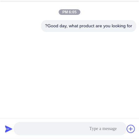
6:05 PM
مراقبة الجودة:
عمليات ضمان جودة شاملة.
Good day, what product are you looking for?
الشهادات:
معايير المواصفات المعتمدة، RoHs، BIS، KC، CB، UL،
MSDS، UN38.3، معتمدة IEC61233.