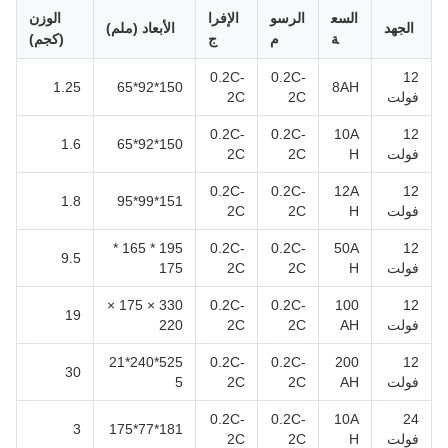
السع
الرسو
الإفرا
الوزن
الجهد
الأبعاد (ملم)
ة
م
ج
(كجم)
0.2C-
0.2C-
12
1.25
150*92*65
8AH
فولت
2C
2C
0.2C-
0.2C-
10A
12
1.6
150*92*65
فولت
H
2C
2C
0.2C-
0.2C-
12A
12
1.8
151*99*95
فولت
H
2C
2C
195 * 165 *
0.2C-
0.2C-
50A
12
9.5
فولت
H
2C
2C
175
330 × 175 ×
0.2C-
0.2C-
100
12
19
فولت
AH
2C
2C
220
525*240*21
0.2C-
0.2C-
200
12
30
فولت
AH
2C
2C
5
0.2C-
0.2C-
10A
24
3
181*77*175
فولت
H
2C
2C