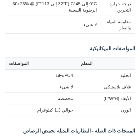
درجة حرارة
0°C إلى 45°C (32°F إلى 113°F) @ 60±25%
التخزين
الرطوبة النسبية
مقاومة المياه
لا شيء
والغبار
المواصفات الميكانيكية
المعلم
المواصفات
الخلية
LiFePO4
غلاف بلاستيكي
لا شيء
الأبعاد (L*W*H)
مخصصة
الوزن
حوالي 1.3 كيلوغرام
المنتجات ذات الصلة - البطاريات البديلة لحمض الرصاص