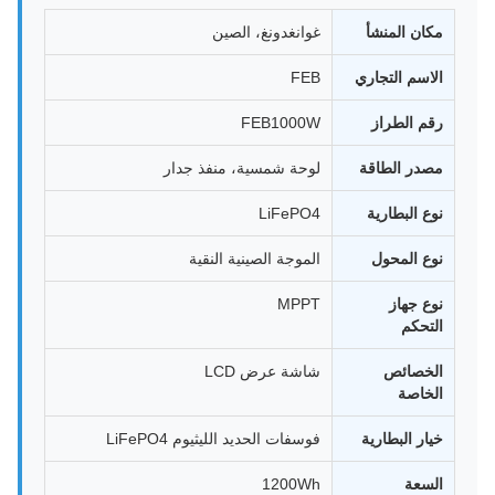
مكان المنشأ
غوانغدونغ، الصين
الاسم التجاري
FEB
رقم الطراز
FEB1000W
مصدر الطاقة
لوحة شمسية، منفذ جدار
نوع البطارية
LiFePO4
نوع المحول
الموجة الصينية النقية
نوع جهاز
MPPT
التحكم
الخصائص
شاشة عرض LCD
الخاصة
خيار البطارية
فوسفات الحديد الليثيوم LiFePO4
السعة
1200Wh