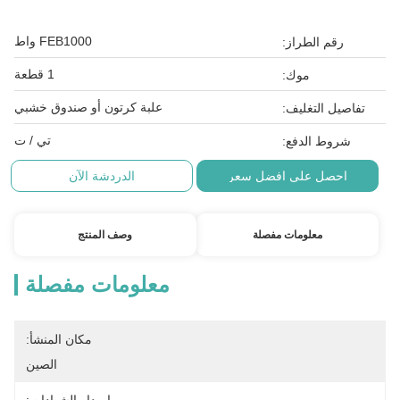
FEB1000 واط
رقم الطراز:
1 قطعة
موك:
علبة كرتون أو صندوق خشبي
تفاصيل التغليف:
تي / ت
شروط الدفع:
احصل على افضل سعر
الدردشة الآن
معلومات مفصلة
وصف المنتج
معلومات مفصلة
مكان المنشأ:
الصين