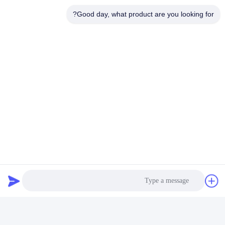
ليثيوم أيون، بطارية LiFePO4،وحزم البطارية المخصصة منذ
Good day, what product are you looking for?
عام 2001.
العلامات: