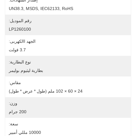
إصدار الشهادات:
UN38.3, MSDS, IEC62133, RoHS
رقم الموديل:
LP1260100
الجهد االكهربى:
3.7 فولت
نوع البطارية:
بطارية ليثيوم بوليمر
مقاس:
24 × 60 × 102 ملم (طول * عرض * طول)
وزن:
200 جرام
سعة:
10000 مللي أمبير