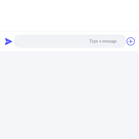
البحث والتطوير
فريق بحث وتطوير ذو خبرة يضم أكثر من 60 مهندسًا ومعدات
متقدمة تدعم متطلبات OEM وODM.
Photo
Video Call
Audio Call
الشهادات
شهادة CE، RoHs، BIS، KC، CB، UL، MSDS، UN38.3،
IEC61233 لضمان الجودة.