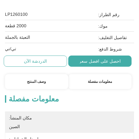
LP1260100
رقم الطراز:
2000 قطعة
موك:
التعبئة بالجملة
تفاصيل التغليف:
تي/تي
شروط الدفع:
احصل على افضل سعر
الدردشة الآن
معلومات مفصلة
وصف المنتج
معلومات مفصلة
مكان المنشأ:
الصين