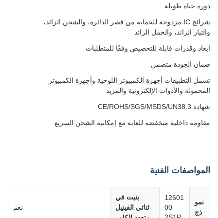
دورة حياة طويلة
شرائح IC مزدوجة للحماية من قصر الدائرة، والشحن الزائد،
والتيار الزائد، والحمل الزائد
أبعاد وقدرات قابلة للتخصيص وفقًا للمتطلبات
ضمان الجودة متضمن
تشمل التطبيقات أجهزة الكمبيوتر اللوحية وأجهزة الكمبيوتر
المحمولة والأدوات الإلكترونية والمزيد
شهادة CE/ROHS/SGS/MSDS/UN38.3
مقاومة داخلية منخفضة للغاية مع إمكانية الشحن السريع
المواصفات الفنية
بنيت في
12601
نمو
00
ثنائي الفينيل
نعم
ذج
2S1P
متعدد الكلور