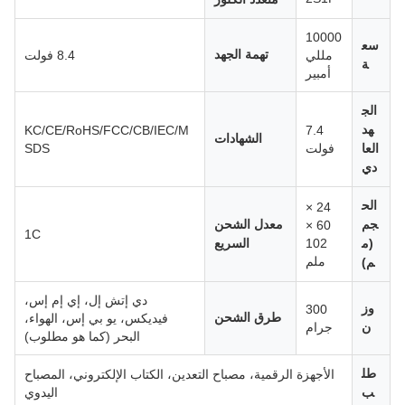
10000
سع
تهمة الجهد
مللي
8.4 فولت
ة
أمبير
الج
هد
KC/CE/RoHS/FCC/CB/IEC/M
7.4
الشهادات
العا
فولت
SDS
دي
الح
24 ×
جم
معدل الشحن
60 ×
1C
(م
102
السريع
ملم
م)
دي إتش إل، إي إم إس،
وز
300
طرق الشحن
فيديكس، يو بي إس، الهواء،
ن
جرام
البحر (كما هو مطلوب)
طل
الأجهزة الرقمية، مصباح التعدين، الكتاب الإلكتروني، المصباح
ب
اليدوي