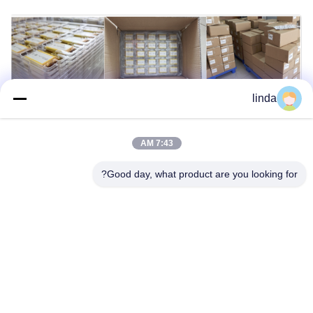
linda
7:43 AM
لماذا تختار شركة Gold Power Energy
Good day, what product are you looking for?
التكنولوجيا المتقدمة
قابلية التطبيق في جميع الأحوال الجوية (-30 ~ 60 درجة مئوية)،
وتصميم بطارية آمن للغاية مع أحدث تقنيات الإلكتروليت والفاصل،
وتغطية كاملة لأنواع البطاريات بما في ذلك أسطواني أيون الليثيوم،
وبوليمر الليثيوم، وLiFePO4، وحزم تخزين الطاقة الشمسية،
والمزيد.