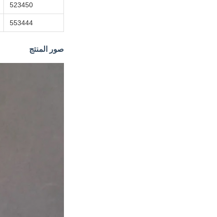
523450
553444
صور المنتج