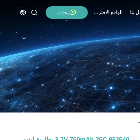
 بنا
الواقع الافتراضي
محادثة
952540 3.7V 750mAh 25C بطارية ليتيم