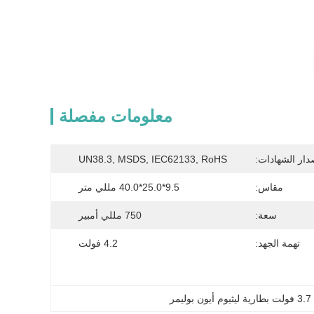
معلومات مفصلة
دار الشهادات:
UN38.3, MSDS, IEC62133, RoHS
مقاس:
9.5*25.0*40.0 مللي متر
سعة:
750 مللي أمبير
تهمة الجهد:
4.2 فولت
,
3.7 فولت بطارية ليثيوم أيون بوليمر