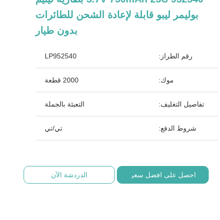
بوليمر ليبو قابلة لإعادة الشحن للطائرات
بدون طيار
رقم الطراز:
LP952540
موك:
2000 قطعة
تفاصيل التغليف:
التعبئة بالجملة
شروط الدفع:
تي/تي
احصل على افضل سعر
الدردشة الآن