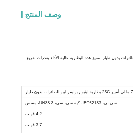
وصف المنتج
يقات الطائرات بدون طيار. تتميز هذه البطارية عالية الأداء بقدرات تفريغ
سي بي، IEC62133، كيه سي، سي، UN38.3، مسس
4.2 فولت
3.7 فولت