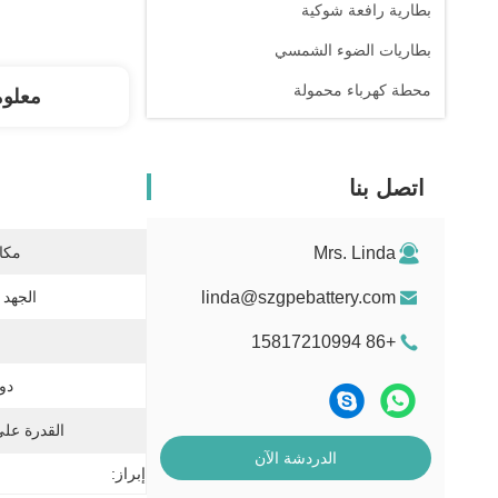
بطارية رافعة شوكية
بطاريات الضوء الشمسي
محطة كهرباء محمولة
معلو
اتصل بنا
Mrs. Linda
مكان
linda@szgpebattery.com
الجهد 
+86 15817210994
دور
القدرة عل
الدردشة الآن
إبراز: