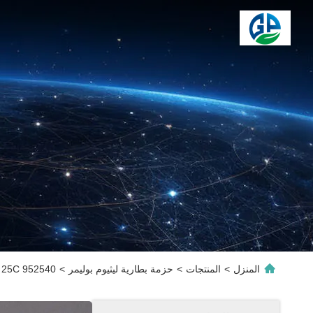
المنزل
>
المنتجات
>
حزمة بطارية ليثيوم بوليمر
>
952540 3.7V 750mAh 25C بطارية ليتيم بوليمر ليبو قابلة لإعادة الشحن للطائرات بدون طيار