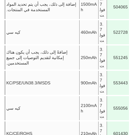
7
1500mA
إضافة إلى ذلك، يجب أن يتم تحديد المواد
504065
فول
h
المستخدمة في المنتجات.
ت
3.
7
522728
460mAh
كيه سي
فول
ت
3.
إضافةً إلى ذلك، يجب أن يكون هناك
7
551245
250mAh
إمكانية لتقديم التوصيات إلى جميع
فول
المستخدمين.
ت
3.
7
KC/PSE/UN38.3/MSDS
900mAh
553443
فول
ت
3.
2100mA
7
555056
كيه سي
فول
h
ت
3.
7
KC/CE/ROHS
210mAh
601430