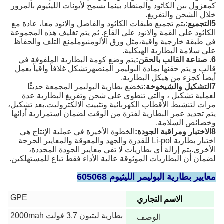
كمعزول بين الكاثود والمنطاد بينما يسمح لأيونات الليثيوم بالمرور
خلال الشحن والتفريغ.
5التجميع:
يتم تجميع طبقات الكاثود والفاصل والانود معا، عادة مع
الكاثود على القمة والانود على القاع. ثم يتم تغليف هذه المجموعة
في طبقة خارجية واقية،مثل ورق الألومنيوملمنع التلف والحفاظ
على سلامة البطارية الهيكلية.
6. صناعة القالب بالحقن:
يتم وضع كومة البطارية الملفوفة في
قالب و يتم حقنها بمادة البوليمر المنصهرتشكل غلافاً واقياً يعمل
أيضاً كجزء من هيكل البطارية.
7التشكيل والشيخوخة:
تخضع بطارية البوليمر المجمعة حديثًا
لعملية تشكيل ، والتي تنطوي على شحن وتفريغ البطارية عدة
مرات لتنشيط الأقطاب الكهربائية وتثبيت الالكتروليت.بعد تشكيل،
يتم تجديد عمر البطارية لفترة من الوقت لضمان استمرارية أدائها
وخصائص السلامة.
8الاختبار ومراقبة الجودة:
الخطوة الأخيرة في عملية الإنتاج هي
اختبار بطارية Li-pol للقدرة والجهد والمعوقة والمعايير الحرجة
الأخرى.يتم إزالة أي بطاريات لا تفي معايير الجودة المحددة،
لضمان أن البطاريات الموثوقة عالية الأداء فقط تباع للمستهلكين.
معايير بطارية البوليمر الليثيوم 605068
GPE
الاسم التجاري
بطارية ليتيون 3.7 فولت 2000mah
الوصف