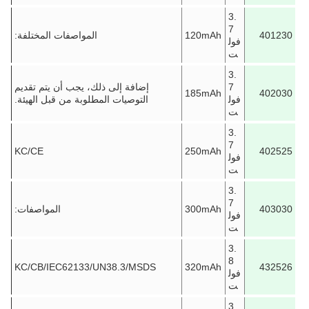
3.
7
401230
120mAh
المواصفات المختلفة:
فول
ت
3.
7
إضافة إلى ذلك، يجب أن يتم تقديم
185mAh
402030
فول
التوصيات المطلوبة من قبل الهيئة.
ت
3.
7
KC/CE
250mAh
402525
فول
ت
3.
7
403030
300mAh
المواصفات:
فول
ت
3.
8
KC/CB/IEC62133/UN38.3/MSDS
320mAh
432526
فول
ت
3.