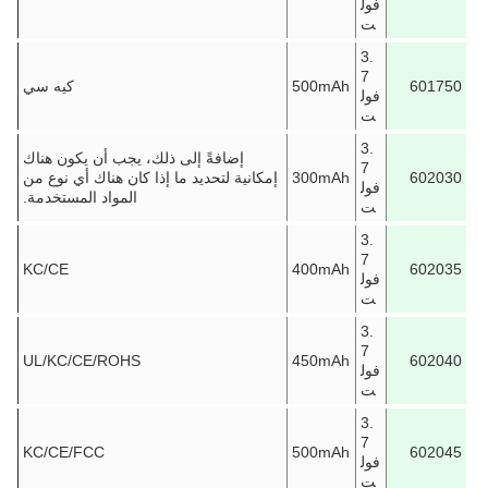
فول
ت
3.
7
601750
500mAh
كيه سي
فول
ت
3.
إضافةً إلى ذلك، يجب أن يكون هناك
7
602030
300mAh
إمكانية لتحديد ما إذا كان هناك أي نوع من
فول
المواد المستخدمة.
ت
3.
7
KC/CE
400mAh
602035
فول
ت
3.
7
UL/KC/CE/ROHS
450mAh
602040
فول
ت
3.
7
KC/CE/FCC
500mAh
602045
فول
ت