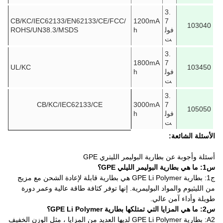
3.
CB/KC/IEC62133/EN62133/CE/FCC/
1200mA
7
103040
فول
h
ROHS/UN38.3/MSDS
ت
3.
1800mA
7
UL/KC
103450
فول
h
ت
3.
CB/KC/IEC62133/CE
3000mA
7
105050
فول
h
ت
الأسئلة الشائعة:
أسئلة وأجوبة عن بطارية البوليمر الليتري GPE
س1: ما هي بطارية البوليمر الليلي GPE؟
ج1: بطارية GPE Li Polymer هي بطارية قابلة لإعادة الشحن مع مزيج
من الليثيوم والمواد البوليمرية. إنها توفر كثافة طاقة عالية وعمر دورة
طويلة وأداء آمن عالي.
س2: ما هي المزايا التي تمتلكها بطارية GPE Li Polymer؟
A2: بطارية GPE Li Polymer لديها العديد من المزايا ، مثل الوزن الخفيف