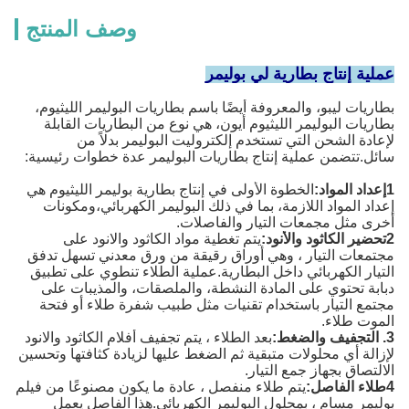
وصف المنتج
عملية إنتاج بطارية لي بوليمر
بطاريات ليبو، والمعروفة أيضًا باسم بطاريات البوليمر الليثيوم،
بطاريات البوليمر الليثيوم أيون، هي نوع من البطاريات القابلة
لإعادة الشحن التي تستخدم إلكتروليت البوليمر بدلاً من
سائل.تتضمن عملية إنتاج بطاريات البوليمر عدة خطوات رئيسية:
1إعداد المواد:
الخطوة الأولى في إنتاج بطارية بوليمر الليثيوم هي
إعداد المواد اللازمة، بما في ذلك البوليمر الكهربائي،ومكونات
أخرى مثل مجمعات التيار والفاصلات.
2تحضير الكاثود والأنود:
يتم تغطية مواد الكاثود والانود على
مجتمعات التيار ، وهي أوراق رقيقة من ورق معدني تسهل تدفق
التيار الكهربائي داخل البطارية.عملية الطلاء تنطوي على تطبيق
دبابة تحتوي على المادة النشطة، والملصقات، والمذيبات على
مجتمع التيار باستخدام تقنيات مثل طبيب شفرة طلاء أو فتحة
الموت طلاء.
3. التجفيف والضغط:
بعد الطلاء ، يتم تجفيف أفلام الكاثود والانود
لإزالة أي محلولات متبقية ثم الضغط عليها لزيادة كثافتها وتحسين
الالتصاق بجهاز جمع التيار.
4طلاء الفاصل:
يتم طلاء منفصل ، عادة ما يكون مصنوعًا من فيلم
بوليمر مسام ، بمحلول البوليمر الكهربائي.هذا الفاصل يعمل