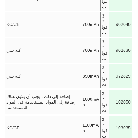
فول
ت
3.
7
KC/CE
700mAh
902040
فول
ت
3.
7
902630
700mAh
كيه سي
فول
ت
3.
7
972829
850mAh
كيه سي
فول
ت
3.
إضافة إلى ذلك ، يجب أن يكون هناك
1000mA
7
102050
إضافة إلى المواد المستخدمة في المواد
فول
h
المستخدمة.
ت
3.
1100mA
7
KC/CE
103035
فول
h
ت