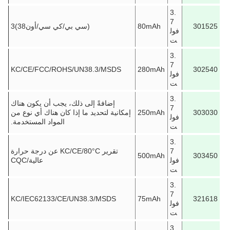
3.
7
301525
80mAh
(سي بي/كي سي/أون38)3
فول
ت
3.
7
KC/CE/FCC/ROHS/UN38.3/MSDS
280mAh
302540
فول
ت
3.
إضافةً إلى ذلك، يجب أن يكون هناك
7
303030
250mAh
إمكانية لتحديد ما إذا كان هناك أي نوع من
فول
المواد المستخدمة.
ت
3.
7
تقرير KC/CE/80°C عن درجة حرارة
500mAh
303450
فول
عالية/CQC
ت
3.
7
KC/IEC62133/CE/UN38.3/MSDS
75mAh
321618
فول
ت
3.