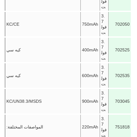
فول
ت
3.
7
KC/CE
750mAh
702050
فول
ت
3.
7
702525
400mAh
كيه سي
فول
ت
3.
7
702535
600mAh
كيه سي
فول
ت
3.
7
KC/UN38.3/MSDS
900mAh
703045
فول
ت
3.
7
751818
220mAh
المواصفات المختلفة:
فول
ت