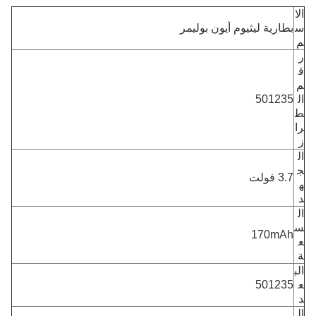
الا
س
بطارية ليثيوم أيون بوليمر
م
ر
ق
م
ال
501235
ط
را
ز
ال
ج
3.7 فولت
ه
د
ال
س
170mAh
ع
ة
الب
ع
501235
د
ال