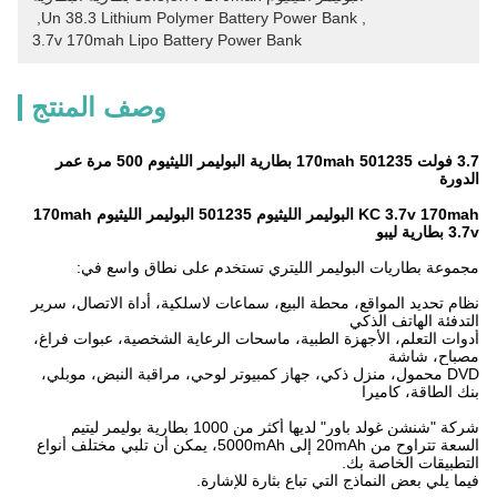
, 
Un 38.3 Lithium Polymer Battery Power Bank
, 
3.7v 170mah Lipo Battery Power Bank
وصف المنتج
3.7 فولت 170mah 501235 بطارية البوليمر الليثيوم 500 مرة عمر
الدورة
KC 3.7v 170mah البوليمر الليثيوم 501235 البوليمر الليثيوم 170mah
3.7v بطارية ليبو
مجموعة بطاريات البوليمر الليتري تستخدم على نطاق واسع في:
نظام تحديد المواقع، محطة البيع، سماعات لاسلكية، أداة الاتصال، سرير
التدفئة الهاتف الذكي
أدوات التعلم، الأجهزة الطبية، ماسحات الرعاية الشخصية، عبوات فراغ،
مصباح، شاشة
DVD محمول، منزل ذكي، جهاز كمبيوتر لوحي، مراقبة النبض، موبلي،
بنك الطاقة، كاميرا
شركة "شنشن غولد باور" لديها أكثر من 1000 بطارية بوليمر ليتيم
السعة تتراوح من 20mAh إلى 5000mAh، يمكن أن تلبي مختلف أنواع
التطبيقات الخاصة بك.
فيما يلي بعض النماذج التي تباع بثارة للإشارة.