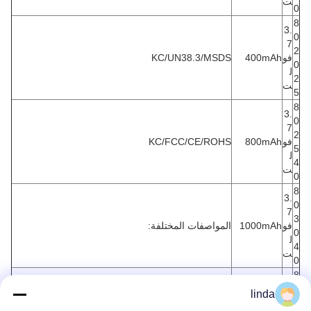
ت
0
8
3.
0
7
2
فو
400mAh
KC/UN38.3/MSDS
0
ل
2
ت
5
8
3.
0
7
2
فو
800mAh
KC/FCC/CE/ROHS
5
ل
4
ت
0
8
3.
0
7
3
فو
1000mAh
المواصفات المختلفة:
0
ل
4
ت
0
8
3.
0
linda
7
3
فو
1200mAh
KC/CE