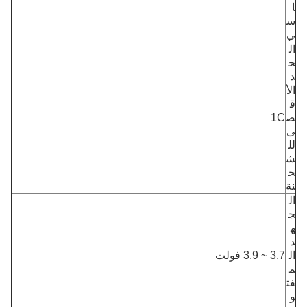
ا
س
ي
ال
ح
د
الأ
ق
ص
1C
ى
لل
ش
ح
نة
ال
ج
ه
د
ال
3.7 ~ 3.9 فولت
م
فت
و