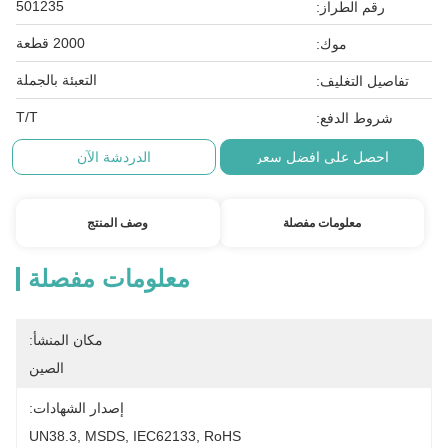
501235
رقم الطراز:
2000 قطعة
موك:
التعبئة بالجملة
تفاصيل التغليف:
T/T
شروط الدفع:
احصل على افضل سعر
الدردشة الآن
معلومات مفصلة
وصف المنتج
معلومات مفصلة
مكان المنشأ:
الصين
إصدار الشهادات:
UN38.3, MSDS, IEC62133, RoHS