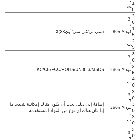
ل
1
ت
8
3
3.
0
7
1
فو
80mAh
(سي بي/كي سي/أون38)3
5
ل
2
ت
5
3
3.
0
7
2
فو
280mAh
KC/CE/FCC/ROHS/UN38.3/MSDS
5
ل
4
ت
0
3
3.
0
7
3
إضافةً إلى ذلك، يجب أن يكون هناك إمكانية لتحديد ما
فو
250mAh
0
إذا كان هناك أي نوع من المواد المستخدمة.
ل
3
ت
0
3
3.
0
7