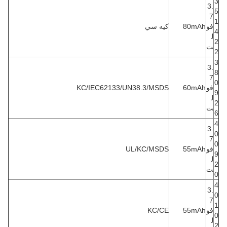
3
3.
5
7
1
فو
80mAh
كيه سي
4
ل
2
ت
2
3
3.
8
7
0
فو
60mAh
KC/IEC62133/UN38.3/MSDS
9
ل
2
ت
6
4
3.
0
7
0
فو
55mAh
UL/KC/MSDS
9
ل
2
ت
0
4
3.
0
7
1
فو
55mAh
KC/CE
0
ل
2