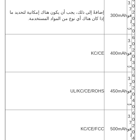
3.
0
7
2
إضافةً إلى ذلك، يجب أن يكون هناك إمكانية لتحديد ما
فو
300mAh
0
إذا كان هناك أي نوع من المواد المستخدمة.
ل
3
ت
0
6
3.
0
7
2
فو
400mAh
KC/CE
0
ل
3
ت
5
6
3.
0
7
2
فو
450mAh
UL/KC/CE/ROHS
0
ل
4
ت
0
6
3.
0
7
2
فو
500mAh
KC/CE/FCC
0
ل
4