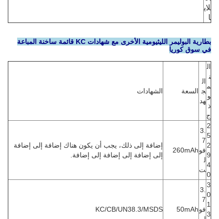
لاي
ا
بطارية البوليمر الليثيومية الأخرى مع شهادات KC قائمة ساخنة المباعة
في سوق كوريا
ال
ن
ال
م
ج
السعة
الشهادات
و
هد
ذ
ج
2
3.
5
7
2
إضافة إلى ذلك، يجب أن يكون هناك إضافة إلى إضافة
فو
260mAh
9
إلى إضافة إلى إضافة إلى إضافة.
ل
4
ت
0
3
3.
0
7
1
فو
50mAh
KC/CB/UN38.3/MSDS
3