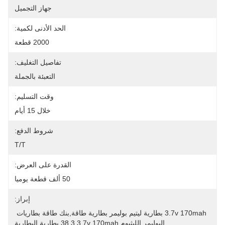
جهاز التجميل
الحد الأدنى لكمية:
2000 قطعة
تفاصيل التغليف:
التعبئة بالجملة
وقت التسليم:
خلال 15 أيام
شروط الدفع:
T/T
القدرة على العرض:
50 ألف قطعة يوميا
إبراز:
3.7v 170mah بطارية ليتيم بوليمر بطارية طاقة,بنك طاقة بطاريات 
البوليمر الليثيوم 38.3,3.7v 170mah بطارية البطارية