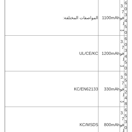
6
3.
0
7
3
فو
1100mAh
المواصفات المختلفة:
4
ل
5
ت
0
6
3.
0
7
3
فو
1200mAh
UL/CE/KC
4
ل
5
ت
0
6
3.
5
7
1
فو
330mAh
KC/EN62133
2
ل
4
ت
8
6
3.
5
7
3
فو
800mAh
KC/MSDS
0
ل