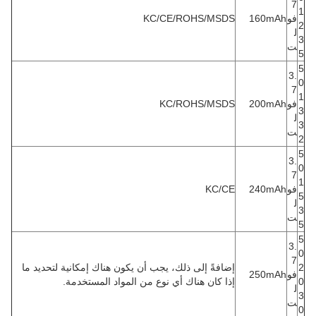
7
1
فو
160mAh
KC/CE/ROHS/MSDS
2
ل
3
ت
5
5
3.
0
7
1
فو
200mAh
KC/ROHS/MSDS
3
ل
3
ت
2
5
3.
0
7
1
فو
240mAh
KC/CE
5
ل
3
ت
5
5
3.
0
7
2
إضافةً إلى ذلك، يجب أن يكون هناك إمكانية لتحديد ما
فو
250mAh
0
إذا كان هناك أي نوع من المواد المستخدمة.
ل
3
ت
0