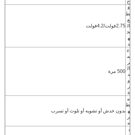
ح
ق
ط
ع
ال
2.75فولت/4.2فولت
ج
ه
د
ع
م
ر
ال
500 مرة
د
و
ر
ة
م
ظ
ه
بدون خدش أو تشويه أو تلوث أو تسرب
ر
ه
ب