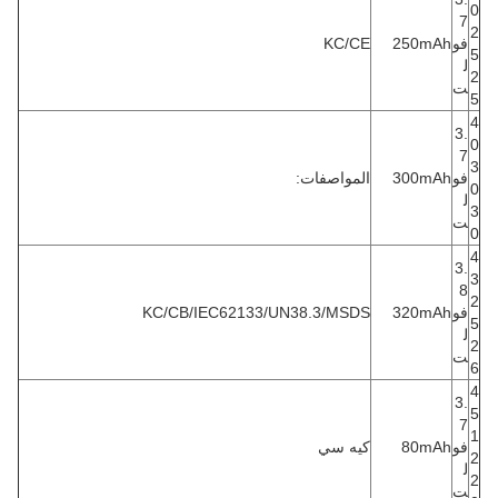
0
7
2
فو
250mAh
KC/CE
5
ل
2
ت
5
4
3.
0
7
3
فو
300mAh
المواصفات:
0
ل
3
ت
0
4
3.
3
8
2
فو
320mAh
KC/CB/IEC62133/UN38.3/MSDS
5
ل
2
ت
6
4
3.
5
7
1
فو
80mAh
كيه سي
2
ل
2
ت