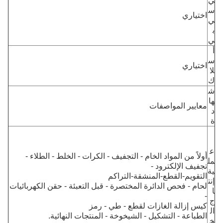
ي
س
اختياري
ي
ب
ي
أ
س
اختياري
لا
ك
ش
ها
معايير المواصفات
د
ة
ع
أولاً من المواد الخام - التجفيف - الكرات - الخلط - الطلاء -
مل
تجفيف الإلكترود -
ية
التقويم-القطع-المنشقة-التراكم
إنت
لحام - فحص الدائرة المختصرة - قبل التعبئة - حقن الكهربائيات
ا
-
ج
كيس إزالة الغازات لقطع - طي - رمز
ال
الطباعة - التشكيل - الشيخوخة - المنتجات النهائية.
خ