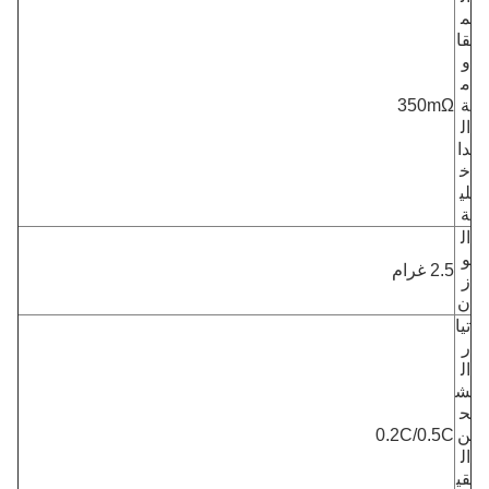
م
قا
و
م
ة
350mΩ
ال
دا
خ
لي
ة
ال
و
2.5 غرام
ز
ن
تيا
ر
ال
ش
ح
ن
0.2C/0.5C
ال
قي