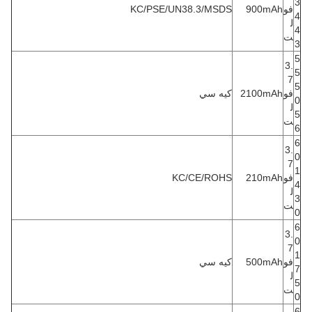
3
فو
900mAh
KC/PSE/UN38.3/MSDS
4
ل
4
ت
3
5
3.
5
7
5
فو
2100mAh
كيه سي
0
ل
5
ت
6
6
3.
0
7
1
فو
210mAh
KC/CE/ROHS
4
ل
3
ت
0
6
3.
0
7
1
فو
500mAh
كيه سي
7
ل
5
ت
0
6