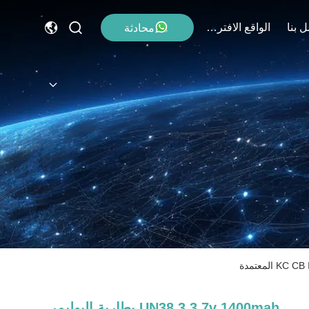
 بنا
الواقع الافتراضي
محادثة
UN38.3 3.7v 1400mah بطارية البوليمر