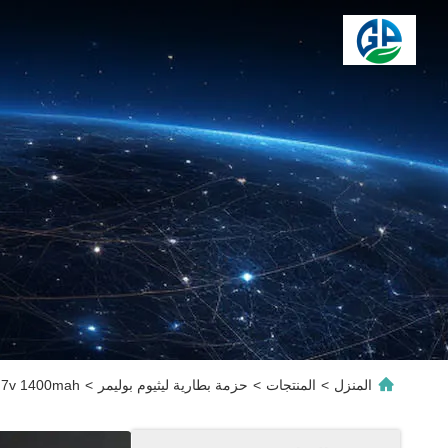
المنزل
>
المنتجات
>
حزمة بطارية ليثيوم بوليمر
>
UN38.3 3.7v 1400mah بطارية البوليمر الليثيوم 904040 بطار