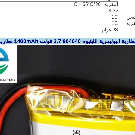
التفريغ: -20°C ~ 65°C
4.3v
لشحن
1C
فريغ
1C
28 غرام
 الليثيوم 904040 3.7 فولت 1400mAh بطارية ليبو