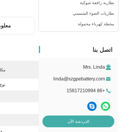
بطارية رافعة شوكية
بطاريات الضوء الشمسي
محطة كهرباء محمولة
معلو
اتصل بنا
Mrs. Linda
مكان
linda@szgpebattery.com
نوع 
+86 15817210994
الدردشة الآن
وقت