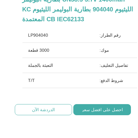
الليثيوم 904040 بطارية البوليمر الليثيوم KC
CB IEC62133 المعتمدة
رقم الطراز:
LP904040
موك:
3000 قطعة
تفاصيل التغليف:
التعبئة بالجملة
شروط الدفع:
T/T
احصل على افضل سعر
الدردشة الآن