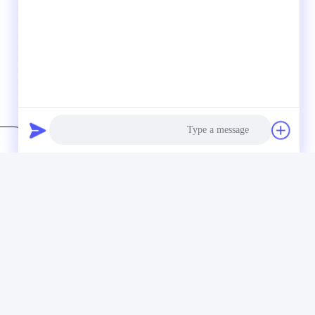
Photo
Video Call
Audio Call