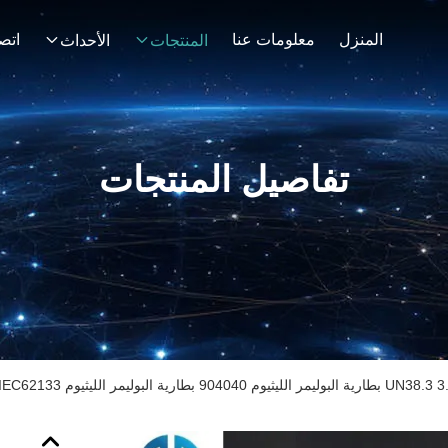
المنزل
معلومات عنا
اتصل
المنتجات
الأحداث
تفاصيل المنتجات
ية البوليمر الليثيوم KC CB IEC62133 المعتمدة