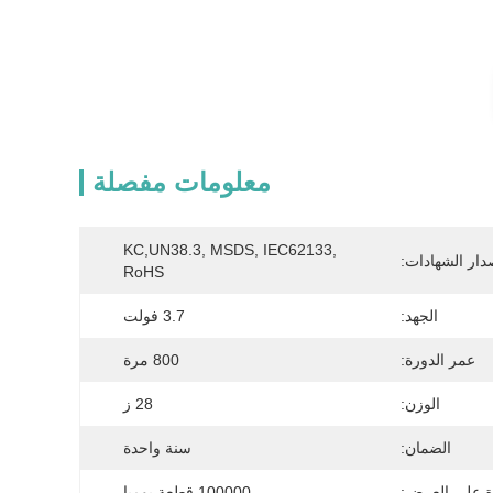
معلومات مفصلة
KC,UN38.3, MSDS, IEC62133, 
دار الشهادات:
RoHS
الجهد:
3.7 فولت
عمر الدورة:
800 مرة
الوزن:
28 ز
الضمان:
سنة واحدة
ة على العرض:
100000 قطعة يوميا