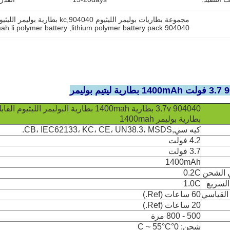
مجموعة بطاريات بوليمر الليثيوم kc,904040 بطارية بوليمر الليثيوم,3بطارية البوليمر من الـ7 فولت 1400mah
h li polymer battery
, 
904040 lithium polymer battery pack
904040 3.7v بطارية 1400mah بطارية البوليمر الليثيوم القابلة لإعادة الشحن
بطارية بوليمر 1400mah
كيه سي
,
CB، IEC62133، KC، CE، UN38.3، MSDS.
4.2 فولت
3.7 فولت
1400mAh
ي الشحن
0.2C
السريع
1.0C
لقياسي
60 ساعات (Ref.)
20 ساعات (Ref.)
500 - 800 مرة
شحن: 0°C ~ 55°C