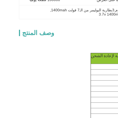
, 
3.7v 1400ma
وصف المنتج