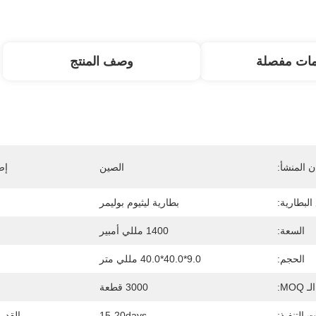
مات مفصلة
وصف المنتج
 المنشأ:
الصين
إص
البطارية:
بطارية ليثيوم بوليمر
السعة:
1400 مللي أمبير
الحجم:
9.0*40.0*40.0 مللي متر
الـ MOQ:
3000 قطعة
 التنفيذ:
15-20days
القدر