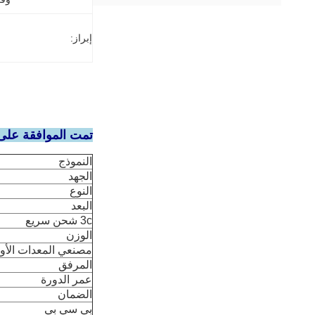
إبراز:
تمت الموافقة على 3.7 فولت 600 ماه 403048 بطارية ليتيم بو
النموذج
الجهد
النوع
البعد
3c شحن سريع
الوزن
مصنعي المعدات الأول
المرفق
عمر الدورة
الضمان
بي سي بي