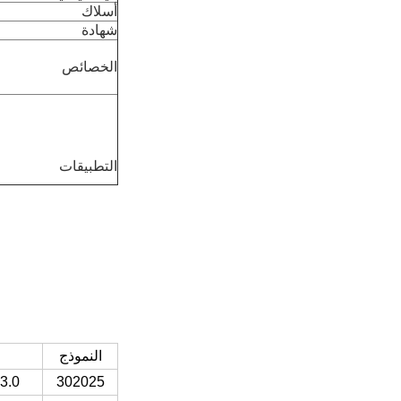
أسلاك
شهادة
الخصائص
التطبيقات
النموذج
302025
3.0*20*25ملم