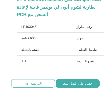
بطارية ليثيوم أيون لي بوليمر قابلة لإعادة
الشحن مع PCB
رقم الطراز:
LP403048
موك:
6000 قطعة
تفاصيل التغليف:
التعبئة بالجملة
شروط الدفع:
T/T
احصل على افضل سعر
الدردشة الآن