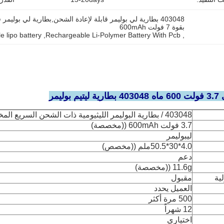
بقوة 7 فولت 600mAh
 lipo battery
, 
Rechargeable Li-Polymer Battery With Pcb
, 
ليمر
403048 / بطارية البوليمر الليثيومية ذات الشحن السريع المخصصة
3.7 فولت 600mAh ((مخصصة)
ليبوليمر
4.0*30*50.5ملم ((مخصص)
دعم
11.6g ((مخصصة)
ية
مقبول
العميل يحدد
500 مرة أكثر
12 شهراً
اختياري