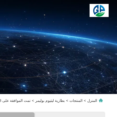
المنزل
>
المنتجات
>
بطارية ليثيوم بوليمر
>
تمت الموافقة على 403048 3.7V 600mAh بطارية ليثيوم أيون لي بوليمر قابلة لإعادة الشحن مع PCB