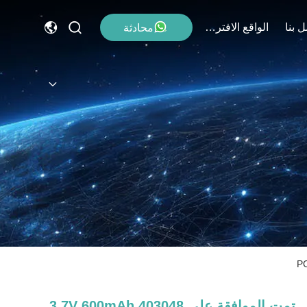
 بنا
الواقع الافتراضي
محادثة
تمت الموافقة على 403048 3.7V 600mAh