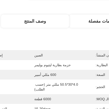
مات مفصلة
وصف المنتج
 المنشأ:
الصين
إص
البطارية:
حزمة بطارية ليثيوم بوليمر
السعة:
600 مللي أمبير
4.0*30*50.5 مللي متر (حسب 
الحجم:
الطلب)
الـ MOQ:
6000 قطعة
 التنفيذ:
15-20days
القدر