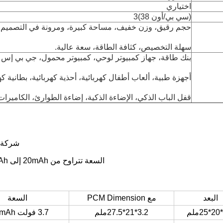
اختياري
(سي بي/أون 38)3
حجم رقيق، وزن خفيف، مساحة كبيرة، ومرونة في التصميم.
سهلة التخصيص، كثافة الطاقة، سعة عالية.
بنك طاقة، جهاز كمبيوتر لوحي، كمبيوتر محمول، جي بي إس
أجهزة طبية، ألعاب أطفال كهربائية، أحذية كهربائية، بطانية كهر
قفل الباب الذكي، الإضاءة الذكية، إضاءة الطوارئ، الكاميرات
شركة "شنشن
السعة تتراوح من 20mAh إلى 5000mAh، يمكن أن تلبي مختلف أنواع التطبيقات الخاصة بك.
البعد
مع PCM Dimension
السعة
3.2*21*27.5ملم
3.7 فولت 100mAh