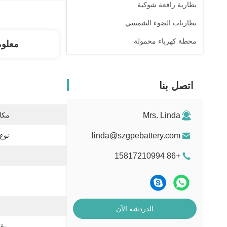
بطارية رافعة شوكية
بطاريات الضوء الشمسي
محطة كهرباء محمولة
معلو
اتصل بنا
Mrs. Linda
مكان
linda@szgpebattery.com
نوع 
+86 15817210994
الدردشة الآن
وقت