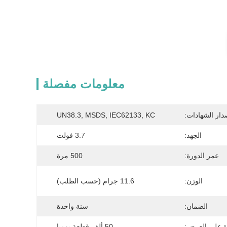
معلومات مفصلة
دار الشهادات:
UN38.3, MSDS, IEC62133, KC
الجهد:
3.7 فولت
عمر الدورة:
500 مرة
الوزن:
11.6 جرام (حسب الطلب)
الضمان:
سنة واحدة
ة على العرض:
50 ألف قطعة يوميا