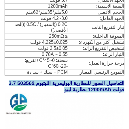
الجهد الاسمي:
3.7 فولت
السعة الاسمية:
1200mAh
الحجم الأقصى:
5.0ملم*35ملم*62ملم
الجهد العامل:
3.0~4.2 فولت
0.2C ((المعيار) / 0.5C ((الحد
تيار التفريغ الثابت:
الأقصى))
المعوقة الداخلية:
≤ 250mΩ
تشغيل أكثر من الكهرباء:
4.225±0.025 فولت
تشخيص التفريغ الزائد:
2.5±0.05 فولت
التيار الزائد:
0.55 ~ 0.78A
شحنة: 0~45°C / تفريغ:
درجة حرارة العمل:
-20~60°C
النموذج الرئيسي المعيار
PCM + سلك + سدادة
التفاصيل الصور للبطارية البوليمرية الليثيوم 503562 3.7
فولت 1200mAh بطارية ليبو