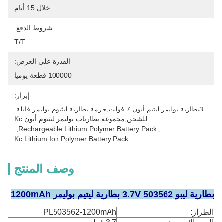
خلال 15 أيام
شروط الدفع:
T/T
القدرة على العرض:
100000 قطعة يوميا
إبراز:
3بطارية بوليمر ليتيم أيون 7 فولت,حزمة بطارية ليثيوم بوليمر قابلة 
للشحن,مجموعة بطاريات بوليمر ليثيوم أيون Kc
, 
Rechargeable Lithium Polymer Battery Pack
, 
Kc Lithium Ion Polymer Battery Pack
وصف المنتج
بطارية ليبو 503562 3.7V بطارية ليتيم بوليمر 1200mAh
الطراز:
PL503562-1200mAh