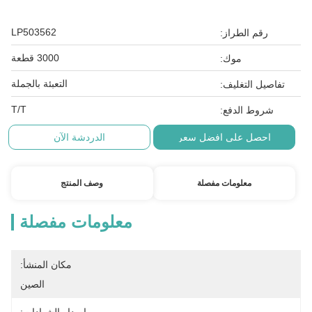
LP503562
رقم الطراز:
3000 قطعة
موك:
التعبئة بالجملة
تفاصيل التغليف:
T/T
شروط الدفع:
احصل على افضل سعر
الدردشة الآن
معلومات مفصلة
وصف المنتج
معلومات مفصلة
مكان المنشأ:
الصين