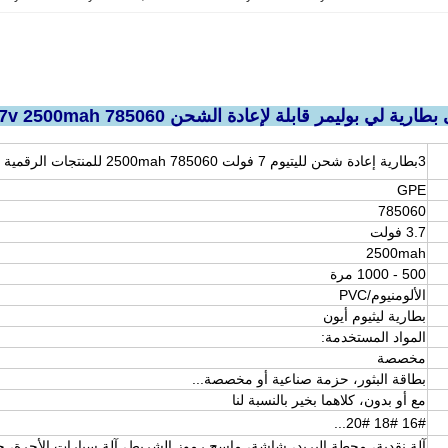
بوليمر قابلة لإعادة الشحن 785060 3.7v 2500mah بطارية ليبو
3بطارية إعادة شحن لليتيوم 7 فولت 2500mah 785060 للمنتجات الرقمية
GPE
785060
3.7 فولت
2500mah
500 - 1000 مرة
الألومنيوم/PVC
بطارية ليثيوم أيون
المواد المستخدمة:
مخصصة
بطاقة البثور، حزمة صناعية أو مخصصة...
مع أو بدون، كلاهما بخير بالنسبة لنا
16# 18# 20#...
آلة نقدية، محطة البريد، شاشة، ماسح رموز الشريط، آلة سيارات الأجرة، ج