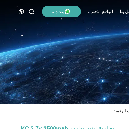
 بنا
الواقع الافتراضي
محادثة
بطارية ليتيم بوليمر KC 3.7v 2500mah