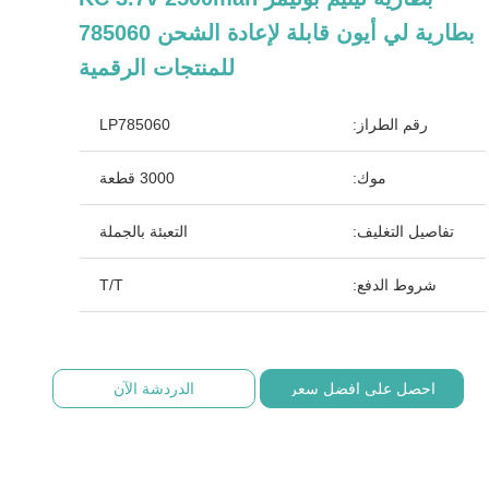
بطارية لي أيون قابلة لإعادة الشحن 785060
للمنتجات الرقمية
رقم الطراز:
LP785060
موك:
3000 قطعة
تفاصيل التغليف:
التعبئة بالجملة
شروط الدفع:
T/T
احصل على افضل سعر
الدردشة الآن