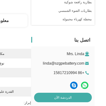
بطارية رافعة شوكية
بطاريات الضوء الشمسي
محطة كهرباء محمولة
معلو
اتصل بنا
Mrs. Linda
مكان
linda@szgpebattery.com
نوع 
+86 15817210994
القدرة عل
الدردشة الآن
إبراز: