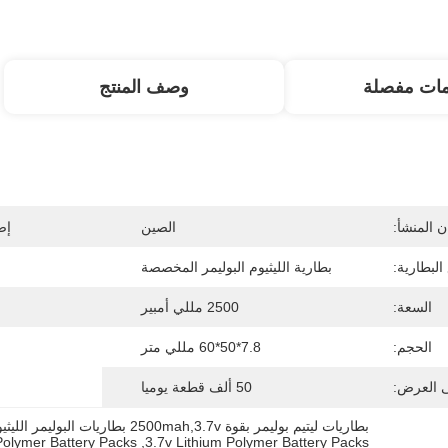
مات مفصلة
وصف المنتج
 المنشأ:
الصين
إص
البطارية:
بطارية الليثيوم البوليمر المخصصة
السعة:
2500 مللي أمبير
الحجم:
7.8*50*60 مللي متر
ى العرض:
50 ألف قطعة يوميا
بطاريات ليتيم بوليمر بقوة 2500mah,3.7v بطاريات البوليمر الليثيوم,المنتجات الرقمية بطاريات البوليمر الليثيوم
 Polymer Battery Packs
, 
3.7v Lithium Polymer Battery Packs