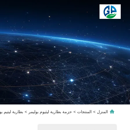
المنزل
>
المنتجات
>
حزمة بطارية ليثيوم بوليمر
>
بطارية ليتيم بوليمر KC 3.7v 2500mah بطارية لي أيون قابلة لإعادة الشح