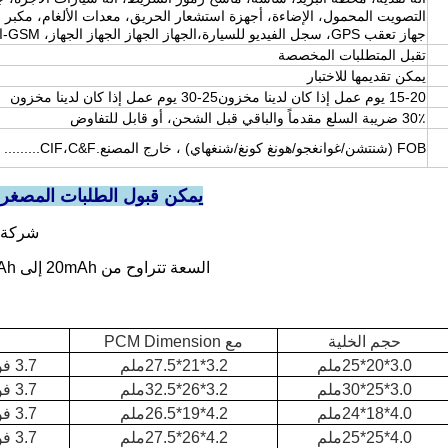
التصويت المحمول، الإضاءة، أجهزة استشعار الحريق، معدات الألغام، مكبر 
جهاز تعقب GPS، سجل الفيديو للسيارة،الجهاز الجهاز الجهاز الجهاز، GSM-المودم الخ.
تقبل المتطلبات المخصصة
يمكن تقديمها للاختبار
15-20 يوم عمل إذا كان لدينا مخزون25-30 يوم عمل إذا كان لدينا مخزون
30٪ ضريبة السلع مقدماً والباقي قبل الشحن، أو قابل للتفاوض
FOB (شنتشن/غوانغجو/هونغ كونغ/شنغهاي) ، خارج المصنع.CIF،C&F.........
يمكن قبول الطلبات المصغرة 
شركة "شنشن
السعة تتراوح من 20mAh إلى 5000mAh، يمكن أن تلبي مختلف أنواع التطبيقات الخاصة بك.
حجم الخلية
مع PCM Dimension
3.0*20*25ملم
3.2*21*27.5ملم
3.7 فولت 100mAh
3.0*25*30ملم
3.2*26*32.5ملم
3.7 فولت 180mAh
4.0*18*24ملم
4.2*19*26.5ملم
3.7 فولت 180mAh
4.0*25*25ملم
4.2*26*27.5ملم
3.7 فولت 200mAh