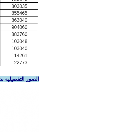
803035
855465
863040
904060
883760
103048
103040
114261
122773
الصور التفصيلية بطارية لي بوليمر 785060 lipo