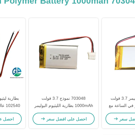
بطارية ليثيوم بوليمر 3.7 فولت
703048 نموذج 3.7 فولت
بطارية ليثيو
بير في الساعة مع
1000mAh بطارية الليثيوم البوليمر
2540
عمر دورة 500 وحجم صغير
حزمة بطارية ليبو قابلة لإعادة
لإعادة الشح
ضل سعر
احصل على افضل سعر
احصل ع
الشحن
3.7 فولت 1150 مللي أمبير