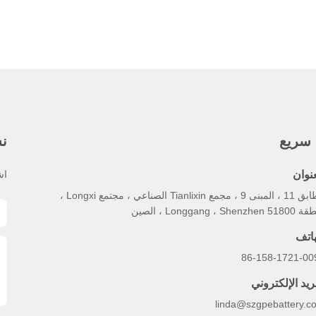
 سريع
نش
عنوان
اش
الطابق 11 ، المبنى 9 ، مجمع Tianlixin الصناعي ، مجتمع Longxi ،
Longgang ، Shenzhe ، الصين
هاتف
86-158-1721-00
ريد الإلكتروني
linda@szgpebattery.c