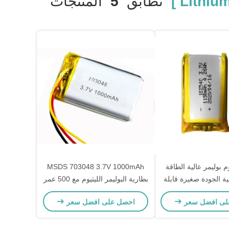
تطابق
5
المنتجات
م بوليمر عالية الطاقة
MSDS 703048 3.7V 1000mAh
10 عالية الجودة صغيرة قابلة
بطارية البوليمر الليثيوم مع 500 عمر
ن بطارية ليبو معتمدة
دورة للتطبيقات الصناعية
لى افضل سعر
احصل على افضل سعر