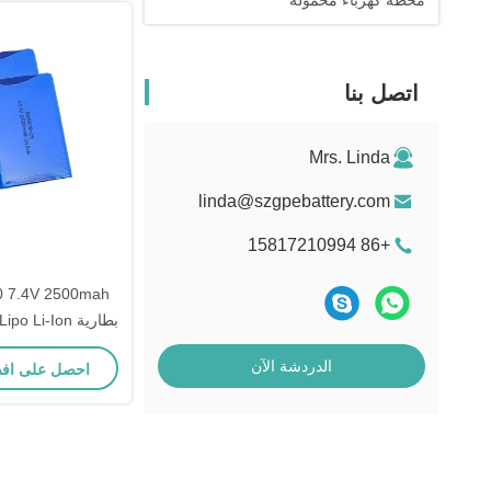
محطة كهرباء محمولة
اتصل بنا
Mrs. Linda
linda@szgpebattery.com
+86 15817210994
0 7.4V 2500mah
الدردشة الآن
احصل على اف
2500mah بطارية أسطوانية