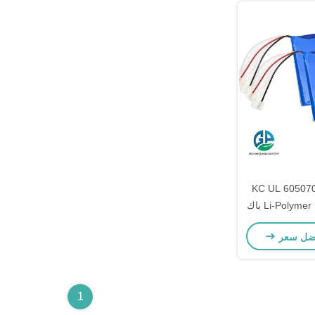
KC UL 60507
بطارية Li-Polymer Lipo Li-Ion باك
أجهزة طبية ذكية حجم الحقيبة 7.4V
ضل سعر
1