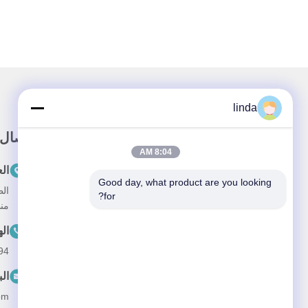
linda
وصلة سريعة
اتصال
8:04 AM
المنزل
ال
Good day, what product are you looking 
المنتجات
for?
منطقة n 51800
معلومات عنا
ال
أخبار
94
اتصل بنا
الب
om