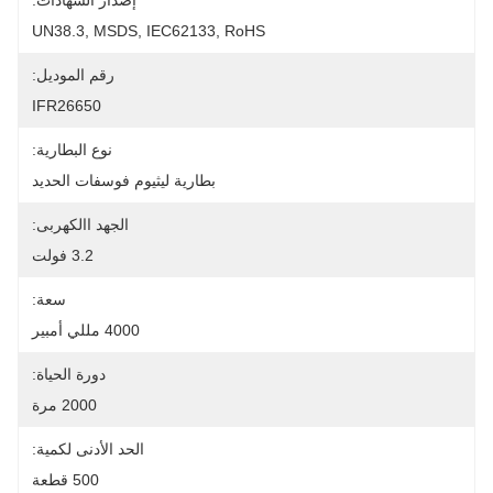
إصدار الشهادات:
UN38.3, MSDS, IEC62133, RoHS
رقم الموديل:
IFR26650
نوع البطارية:
بطارية ليثيوم فوسفات الحديد
الجهد االكهربى:
3.2 فولت
سعة:
4000 مللي أمبير
دورة الحياة:
2000 مرة
الحد الأدنى لكمية:
500 قطعة