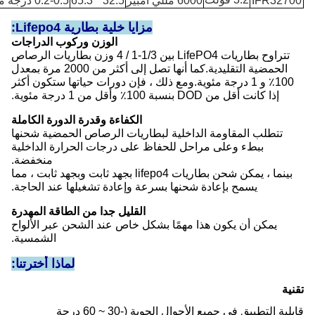
IFR32700
6000 مللي أمبير
32.5 * 65.3
0.2-0.5 درجة مئوية
مزايا خلية بطارية Lifepo4:
الوزن وركوب الدراجات
تتراوح بطاريات LifePO4 بين 1/3-1 / 4 وزن بطاريات الرصاص
الحمضية التقليدية.كما أنها تصل إلى أكثر من 2000 مرة بمعدل
100٪ و 1 درجة مئوية.ومع ذلك ، فإن دورات حياتها ستكون أكثر
إذا كانت أقل من DOD بنسبة 100٪ وأقل من 1 درجة مئوية.
الكفاءة وقدرة الدورة الكاملة
تتطلب المقاومة الداخلية لبطاريات الرصاص الحمضية شحنها
ببطء وعلى مراحل للحفاظ على درجات الحرارة الداخلية
منخفضة.
بينما ، يمكن شحن بطاريات lifepo4 بجهد ثابت وبجهد ثابت ، مما
يسمح بإعادة شحنها بسرعة وإعادة تشغيلها عند الحاجة.
القليل جدا من الطاقة المهدرة
يمكن أن يكون هذا مهمًا بشكل خاص عند الشحن عبر الألواح
الشمسية.
لماذا أخترتنا:
تقنية
قابلية التطبيق في جميع الأحوال الجوية (-30 ~ 60 درجة