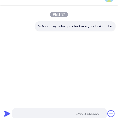
1:57 PM
Good day, what product are you looking for?
جولة في المعمل:
شركة Shenzhen Gold Power Eenergy Co. ، Ltd هي واحدة
من أبرز موردي البطاريات في الصين.
لقد بدأنا في تقديم بطاريات مختلفة بما في ذلك بطارية ليثيوم
بوليمر وبطارية ليثيوم أيون وبطارية LiFePO4 ،
وحزمة بطارية مخصصة منذ عام 2001.