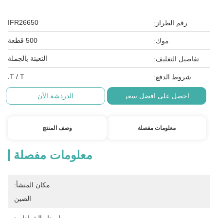
IFR26650
رقم الطراز:
500 قطعة
موك:
التعبئة بالجملة
تفاصيل التغليف:
T / T.
شروط الدفع:
احصل على افضل سعر
الدردشة الآن
معلومات مفصلة
وصف المنتج
معلومات مفصلة
مكان المنشأ:
الصين