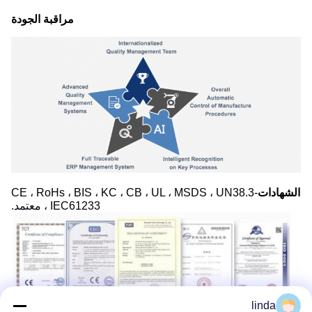
مراقبة الجودة
الشهادات
-CE ، RoHs ، BIS ، KC ، CB ، UL ، MSDS ، UN38.3
، IEC61233 معتمد.
linda