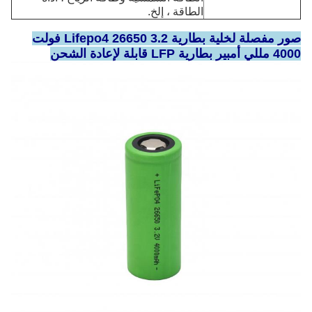
الطاقة ، إلخ.
صور مفصلة لخلية بطارية Lifepo4 26650 3.2 فولت
4000 مللي أمبير بطارية LFP قابلة لإعادة الشحن