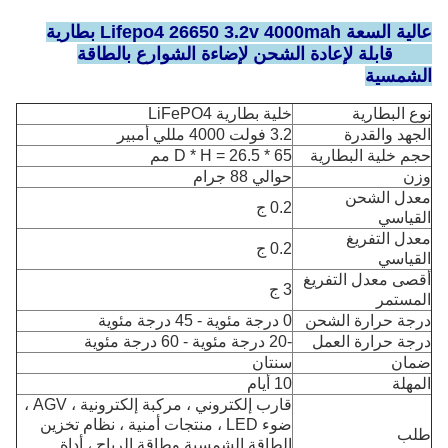
عالية السعة Lifepo4 26650 3.2v 4000mah بطارية
LFP قابلة لإعادة الشحن لإضاءة الشوارع بالطاقة
الشمسية
نوع البطارية
خلية بطارية LiFePO4
الجهد والقدرة
3.2 فولت 4000 مللي أمبير
حجم خلية البطارية
D * H = 26.5 * 65 مم
وزن
حوالي 88 جرام
معدل الشحن
0.2 ج
القياسي
معدل التفريغ
0.2 ج
القياسي
أقصى معدل التفريغ
3 ج
المستمر
درجة حرارة الشحن
0 درجة مئوية - 45 درجة مئوية
درجة حرارة العمل
-20 درجة مئوية - 60 درجة مئوية
ضمان
سنتان
المهلة
10 أيام
قارب إلكتروني ، مركبة إلكترونية ، AGV ،
ضوء LED ، منتجات أمنية ، نظام تخزين
طلب
الطاقة الشمسية وطاقة الرياح ، أداة