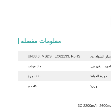
معلومات مفصلة
دار الشهادات:
UN38.3, MSDS, IEC62133, RoHS
لجهد االكهربى:
3.7 فولت
دورة الحياة:
500 مرة
وزن:
45 جم
3C 2200mAh 2600m