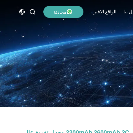
 بنا
الواقع الافتراضي
محادثة
2200mAh 2600mAh 3C معدل تفريغ عالي