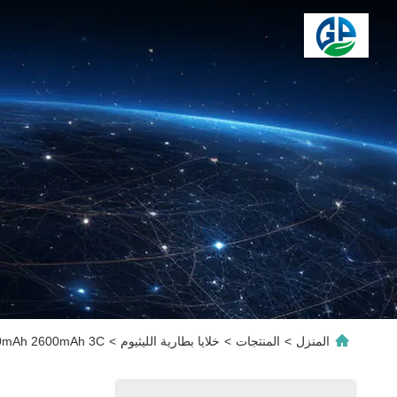
المنزل
>
المنتجات
>
خلايا بطارية الليثيوم
>
2200mAh 2600mAh 3C معدل تفريغ عالي بطارية ليثيوم أيون 0