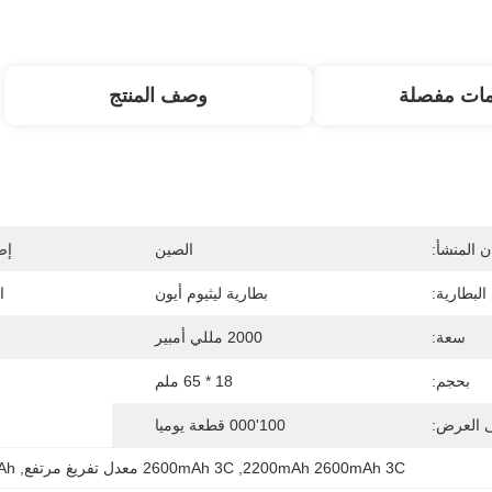
مات مفصلة
وصف المنتج
 المنشأ:
الصين
إص
البطارية:
بطارية ليثيوم أيون
ا
سعة:
2000 مللي أمبير
بحجم:
18 * 65 ملم
ى العرض:
100'000 قطعة يوميا
2200mAh 2600mAh 3C
, 
2600mAh 3C معدل تفريغ مرتفع
, 
Ah