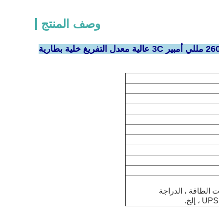
وصف المنتج
مصنع 18650 3.7 فولت بطارية ليثيوم أيون 2000 مللي أمبير 2200 مللي أمبير 2600 مللي أمبير 3C عالية معدل التفريغ خلية بطارية
Sct الإلكتروني ، Motorcylce ، أدوات الطاقة ، الدراجة