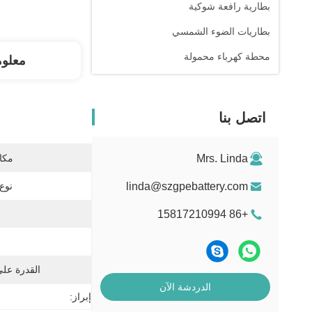
بطارية رافعة شوكية
بطاريات الضوء الشمسي
محطة كهرباء محمولة
معلو
اتصل بنا
Mrs. Linda
مكان
linda@szgpebattery.com
نوع 
+86 15817210994
القدرة عل
الدردشة الآن
إبراز: