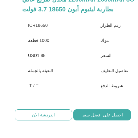
بطارية ليثيوم أيون 18650 3.7 فولت
رقم الطراز:
ICR18650
موك:
1000 قطعة
السعر:
USD1.85
تفاصيل التغليف:
التعبئة بالجملة
شروط الدفع:
T / T.
احصل على افضل سعر
الدردشة الآن