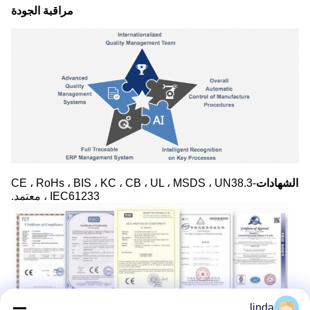
مراقبة الجودة
الشهادات
-CE ، RoHs ، BIS ، KC ، CB ، UL ، MSDS ، UN38.3
، IEC61233 معتمد.
linda