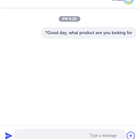
9:28 PM
Good day, what product are you looking for?
جولة في المعمل:
شركة Shenzhen Gold Power Eenergy Co. ، Ltd هي واحدة
من أبرز موردي البطاريات في الصين.
لقد بدأنا في تقديم بطاريات مختلفة بما في ذلك بطارية ليثيوم
بوليمر وبطارية ليثيوم أيون وبطارية LiFePO4 ،
وحزمة بطارية مخصصة منذ عام 2001.