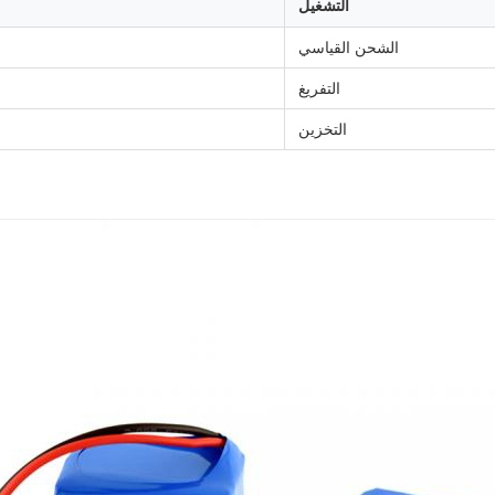
التشغيل
الشحن القياسي
التفريغ
التخزين