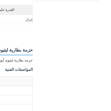
القدرة عل
إبراز:
حزمة بطارية ليثيوم أيون 14.8 فولت 10 أمبير في ال
حزمة بطارية ليثيوم أيون 14.8 فولت 10 أمبير في الساعة عالية الأداء مع تكوين ICR18650-4S4P، مصممة لتوفير طاقة موثوقة عبر تطبي
المواصفات الفنية