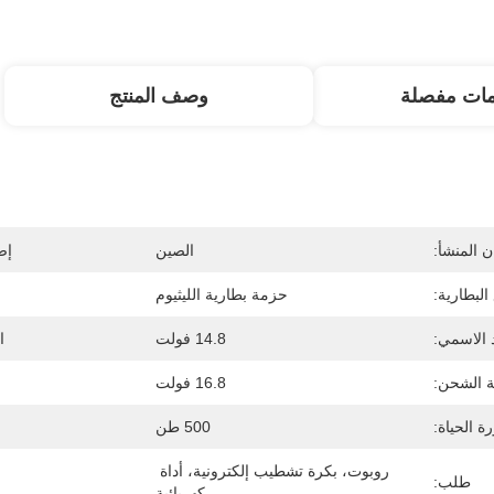
مات مفصلة
وصف المنتج
 المنشأ:
الصين
إص
البطارية:
حزمة بطارية الليثيوم
 الاسمي:
14.8 فولت
ا
ة الشحن:
16.8 فولت
ة الحياة:
500 طن
روبوت، بكرة تشطيب إلكترونية، أداة 
طلب:
كهربائية