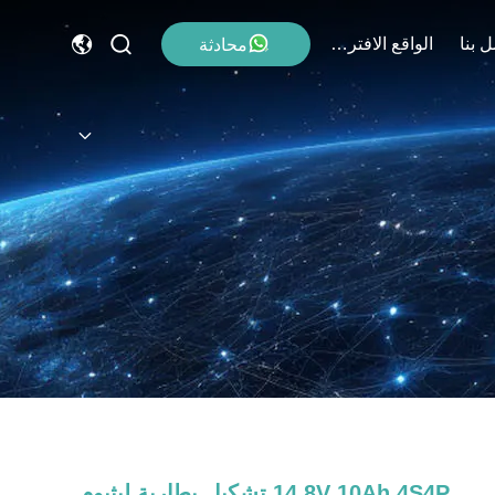
 بنا
الواقع الافتراضي
محادثة
14.8V 10Ah 4S4P تشكيل بطارية ليثيوم