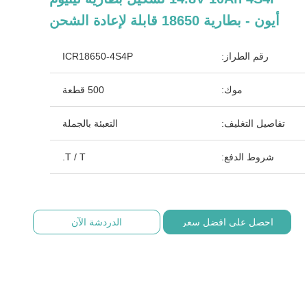
أيون - بطارية 18650 قابلة لإعادة الشحن
رقم الطراز:
ICR18650-4S4P
موك:
500 قطعة
تفاصيل التغليف:
التعبئة بالجملة
شروط الدفع:
T / T.
احصل على افضل سعر
الدردشة الآن