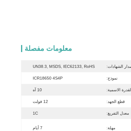
معلومات مفصلة
دار الشهادات:
UN38.3, MSDS, IEC62133, RoHS
نموذج:
ICR18650 4S4P
لقدرة الاسمية:
10 آه
قطع الجهد:
12 فولت
معدل التفريغ:
1C
مهلة:
7 أيام