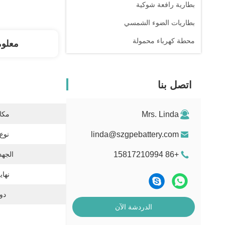
بطارية رافعة شوكية
بطاريات الضوء الشمسي
محطة كهرباء محمولة
معلو
اتصل بنا
Mrs. Linda
مكان
linda@szgpebattery.com
نوع 
+86 15817210994
الجهد
نهاي
دور
الدردشة الآن