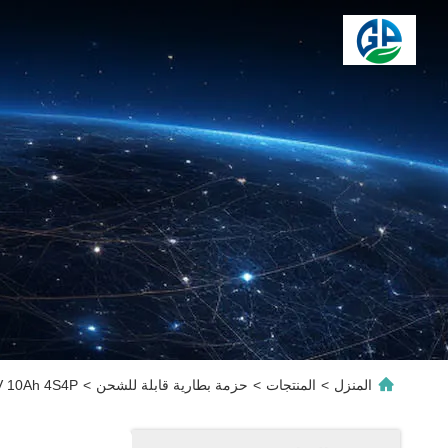
المنزل
>
المنتجات
>
حزمة بطارية قابلة للشحن
>
14.8V 10Ah 4S4P تشكيل بطارية ليثيوم أيون - بطارية 50