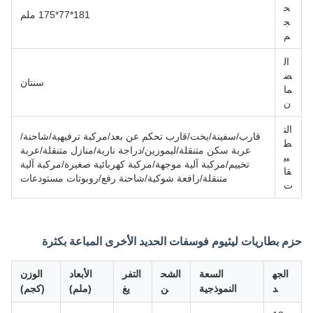
ح
181*77*175 ملم
ج
م
ال
ض
سنتان
ما
ن
الت
قارب/سفينة/يخت/قارب تحكم عن بعد/مركبة ترفيهية/شاحنة/
ط
عربة سكن متنقلة/ليموزين/دراجة نارية/منازل متنقلة/عربة
بي
تخييم/مركبة آلية موجهة/مركبة كهربائية صغيرة/مركبة آلية
قا
متنقلة/رافعة شوكية/شاحنة رفع/روبوتات مستودعات
ت
حزم بطاريات ليثيوم فوسفات الحديد الأخرى المباعة بكثرة
الجه
السعة
الشح
التفر
الأبعاد
الوزن
د
النموذجية
ن
يغ
(ملم)
(كجم)