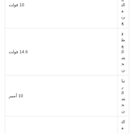
الت
10 فولت
ف
ري
غ
ق
ط
ع
ال
14.6 فولت
ش
ح
ن
تيا
ر
ال
10 أمبير
ش
ح
ن
الت
ف
ري