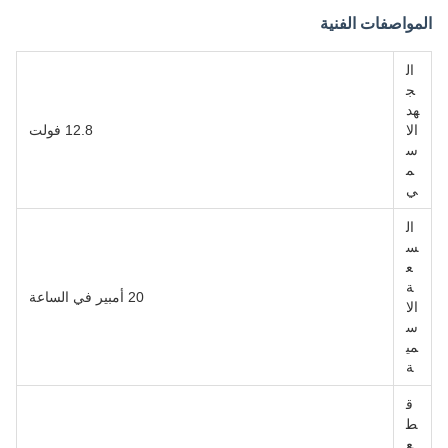
المواصفات الفنية
ال
ج
هد
الا
12.8 فولت
س
م
ي
ال
س
ع
ة
20 أمبير في الساعة
الا
س
مي
ة
ق
ط
ع