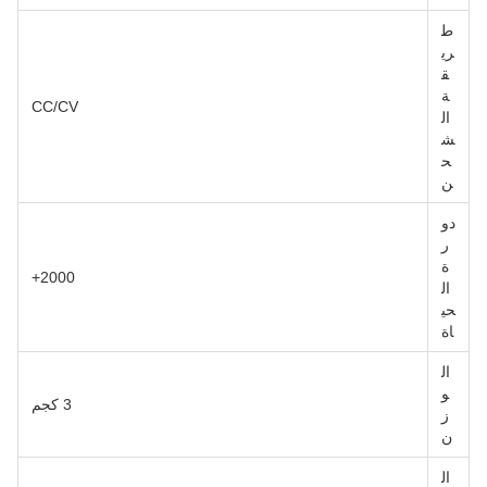
ط
ري
ق
ة
CC/CV
ال
ش
ح
ن
دو
ر
ة
2000+
ال
حي
اة
ال
و
3 كجم
ز
ن
ال