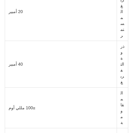
غ
ال
20 أمبير
م
س
تم
ر
ذر
و
ة
الت
40 أمبير
ف
ري
غ
ال
م
قا
≤100 مللي أوم
و
م
ة