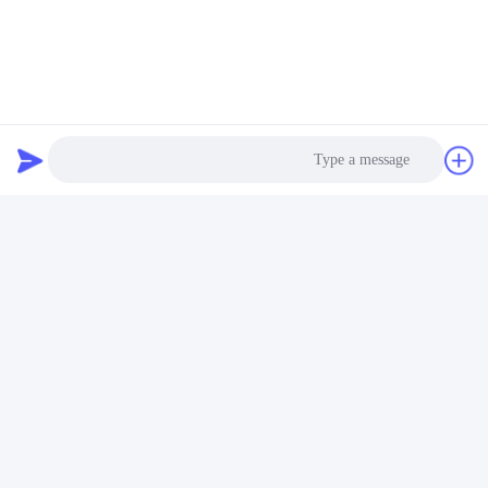
الشهادات
معتمدة من CE، RoHs، BIS، KC، CB، UL، MSDS، UN38.3،
IEC61233.
Photo
Video Call
Audio Call