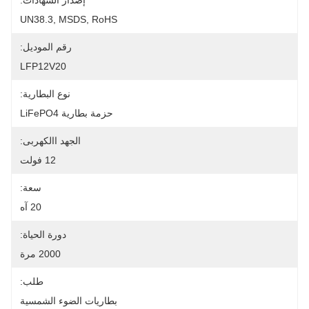
إصدار الشهادات:
UN38.3, MSDS, RoHS
رقم الموديل:
LFP12V20
نوع البطارية:
حزمة بطارية LiFePO4
الجهد االكهربى:
12 فولت
سعة:
20 آه
دورة الحياة:
2000 مرة
طلب:
بطاريات الضوء الشمسية