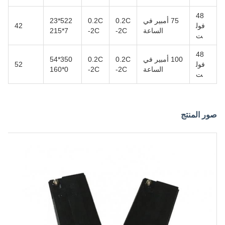
48
75 أمبير في
0.2C
0.2C
522*23
فول
42
الساعة
-2C
-2C
7*215
ت
48
100 أمبير في
0.2C
0.2C
350*54
فول
52
الساعة
-2C
-2C
0*160
ت
صور المنتج