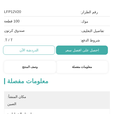
LFP12V20
رقم الطراز:
100 قطعة
موك:
صندوق كرتون
تفاصيل التغليف:
T / T.
شروط الدفع:
احصل على افضل سعر
الدردشة الآن
معلومات مفصلة
وصف المنتج
معلومات مفصلة
مكان المنشأ:
الصين