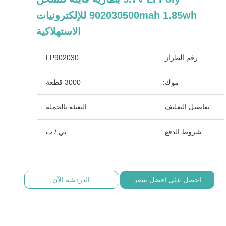
902030500mah 1.85wh للإلكترونيات
الاستهلاكية
رقم الطراز:
LP902030
موك:
3000 قطعة
تفاصيل التغليف:
التعبئة بالجملة
شروط الدفع:
تي / ت
احصل على افضل سعر
الدردشة الآن