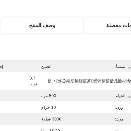
مات مفصلة
وصف المنتج
 المنشأ:
الصين
إص
3.7 
鎮ㄨ鎵剧殑璧勬簮宸茶鍒犻櫎銆佸凡鏇村悕
فولت
ة الحياة:
500 مرة
وزن:
10 جرام
موك:
3000 قطعة
مهلة:
15-20 يومًا