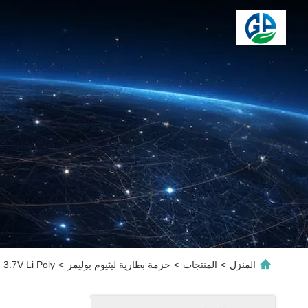
المنزل
>
المنتجات
>
حزمة بطارية ليثيوم بوليمر
>
3.7V Li Poly بطارية قابلة للشحن 902030500mah 1.85wh للإلكترونيات الاستهلاكية