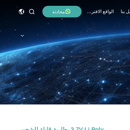
 بنا
الواقع الافتراضي
محادثة
3.7V Li Poly بطارية قابلة للشحن