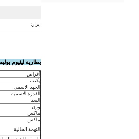
إبراز:
بطارية ليثيوم بوليمر 902030 قابلة لإعادة الشحن ليثيوم أيون 3.7 فولت 500 مللي أمبير ب
أغراض
يكتب
الجهد الاسمي
القدرة الاسمية
البعد
وزن
ماكس
ماكس
التهمة الحالية
طريقة الشحن القياس