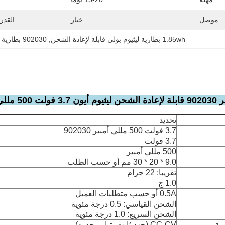
موصل:
خيار
القدر
1.85wh بطارية ليثيوم بولي قابلة لإعادة الشحن
, 
902030 بطارية ليثيوم بولي قابلة للشحن
طارية ليبو
تحديد
3.7 فولت 500 مللي أمبير 902030
3.7 فولت
500 مللي أمبير
9.0 * 20 * 30 مم أو حسب الطلب
تقريبا: 22 جرام
1.0 ج
0.5A أو حسب متطلبات العميل
الشحن القياسي: 0.5 درجة مئوية
الشحن السريع: 1.0 درجة مئوية
ية
CC-CV (جهد ثابت بتيار محدود)