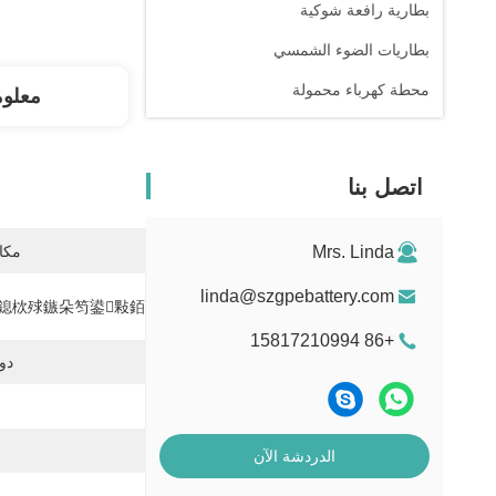
بطارية رافعة شوكية
بطاريات الضوء الشمسي
محطة كهرباء محمولة
معلو
اتصل بنا
Mrs. Linda
مكان
linda@szgpebattery.com
鎴栨殏鏃朵笉鍙敤銆:
+86 15817210994
دور
الدردشة الآن