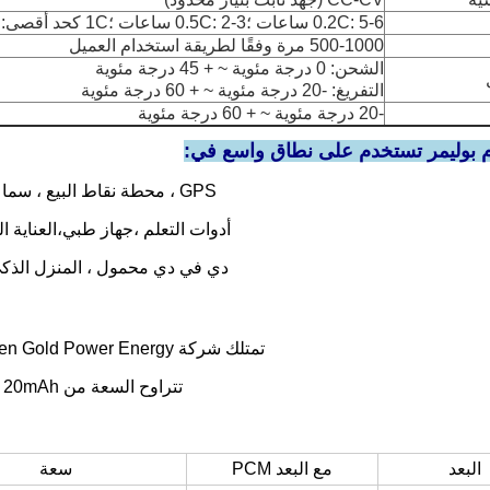
0.2C: 5-6 ساعات ؛0.5C: 2-3 ساعات ؛1C كحد أقصى: 1-2 ساعة
500-1000 مرة وفقًا لطريقة استخدام العميل
الشحن: 0 درجة مئوية ~ + 45 درجة مئوية
التفريغ: -20 درجة مئوية ~ + 60 درجة مئوية
-20 درجة مئوية ~ + 60 درجة مئوية
م بوليمر تستخدم على نطاق واسع في:
GPS ، محطة نقاط البيع ، سماعة رأس لاسلكية ، أداة اتصال ، بطانية تسخين الهاتف الذكي
أدوات التعلم ،
جهاز طبي،
العناية 
دي في دي محمول ، المنزل الذكي
تمتلك شركة Shenzhen Gold Power Energy أكثر من 1000 نموذج من بطاريات الليثيوم بوليمر.
تتراوح السعة من 20mAh إلى 5000mAh ، يمكن أن تلبي أنواع مختلفة من التطبيقات.
البعد
مع البعد PCM
سعة