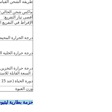
طريقة الشحن القياس
ماكس شحن الحالي:
أقصى تيار التفريغ:
الإفراط في التفريغ ا
درجة الحرارة المحيط
درجة حرارة الخلية ال
، السعة القابلة للاس
دورة الحياة (عند 15 ~ 35 ℃)
وزن العبوة
حزمة بطارية ليثيوم بوليمر 7.4 فولت 1500 مللي أمبير 105060 بطارية لي