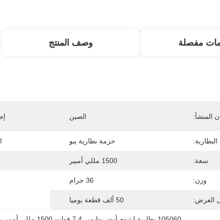
مات مفصلة
وصف المنتج
 المنشأ:
الصين
إص
البطارية:
حزمة بطارية يبو
ا
سعة:
1500 مللي أمبير
وزن:
36 جرام
ى العرض:
50 ألف قطعة يوميا
105060 بطارية ليثيوم أيون بوليمر
, 
7.4 فولت 1500 مللي أمبير بطارية ليثيوم أيون