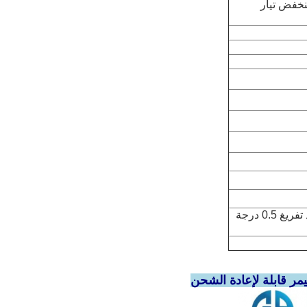
تى ينخفض ​​تيار
≥ 300 مرة ، أكثر من 80٪ عند تفريغ 0.5 درجة