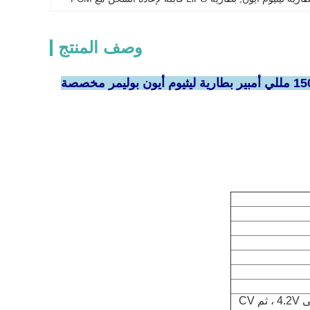
وصف المنتج
0.2C CC (تيار ثابت) يشحن إلى 4.2V ، ثم CV