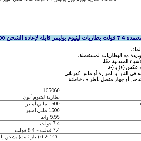
لماء.
جديدة مع البطاريات المستعملة.
شياء المعدنية معًا.
 عكس (+) و (-).
ه في النار أو الحرارة أو ماس كهربائى.
شاحن أو جهاز متصل بأطراف خاطئة.
105060
بطارية ليثيوم أيون
1500 مللي أمبير
1500 مللي أمبير
5.55 واط
7.4 فولت
7.4 فولت ~ 8.4 فولت