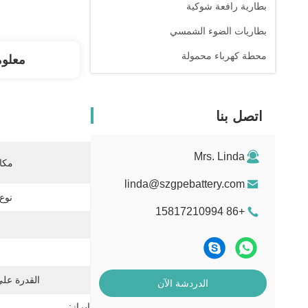
بطارية رافعة شوكية
بطاريات الضوء الشمسي
محطة كهرباء محمولة
معلو
اتصل بنا
Mrs. Linda
مكان
linda@szgpebattery.com
نوع 
+86 15817210994
القدرة عل
الدردشة الآن
إبراز: