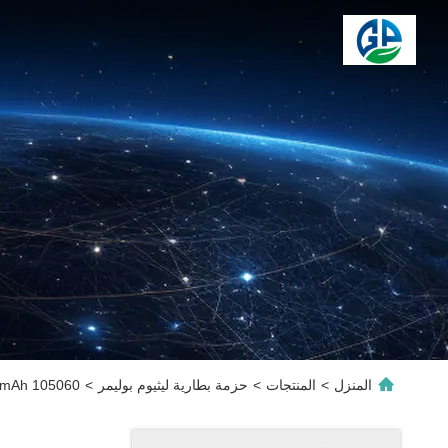
المنزل
>
المنتجات
>
حزمة بطارية ليثيوم بوليمر
>
105060 7.4V 1500mAh بطارية ليثيوم أيون بوليمر قابلة لإعادة الشحن مع PCM