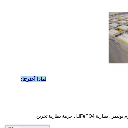
لماذا أخترتنا:
التغطية الكاملة لمجموعة متنوعة من البطاريات: بطارية ليثيوم أيون أسطوانية ، بطارية ليثيوم بوليمر ، بطارية LiFePO4 ، حزمة بطارية تخزين