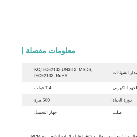
معلومات مفصلة
KC,IEC62133,UN38.3, MSDS, 
دار الشهادات:
IEC62133, RoHS
لجهد االكهربى:
7.4 فولت
دورة الحياة:
500 مرة
طلب:
جهاز التجميل
, 
بطارية LiPO قابلة لإعادة الشحن مع PCM