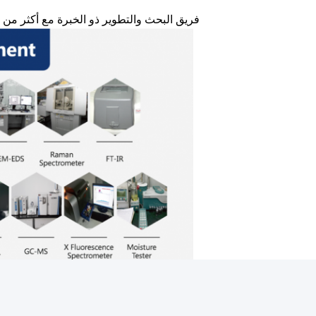
فريق البحث والتطوير ذو الخبرة مع أكثر من 60 مهندسًا ومعدات متطورة لدعم متطلبات OEM و ODM.