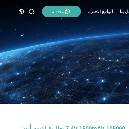
 بنا
الواقع الافتراضي
محادثة
105060 7.4V 1500mAh بطارية ليثيوم أيون