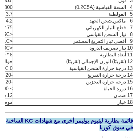
3
لون
الفضة 
4
السعة القياسية (0.2C5A)
800 مللي أمبير
5
الفولطية
3.7 فولت
6
ماكس.شحن الجهد
4.2 فولت
7
قطع التيار الكهربائي
2.75 فولت
8
تيار الشحن القياسي
<0.5C / حسب الطلب
9
أقصى تيار التفريغ المستمر
<1C / حسب الطلب
10
تيار تصريف الذروة
<3C / حسب الطلب
11
أبعاد البطارية
8 * 30 * 35 ملم مع ثنائي الفينيل متعدد الكلور
12
(تقريبًا) الوزن الإجمالي (تقريبًا)
حوالي 28 جرام
13
درجة حرارة الشحن القياسية
0 ℃ ~ 45 ℃
14
درجة حرارة التفريغ
-20 ℃ ~ 60 ℃
15
درجة حرارة التخزين
-20 ℃ ~ 45 ℃
16
دورة الحياة
> 500 مرة
17
ضمان
12 شهرا
18
خيار
موصلات
قائمة بطارية ليثيوم بوليمر أخرى مع شهادات KC الساخنة
في سوق كوريا