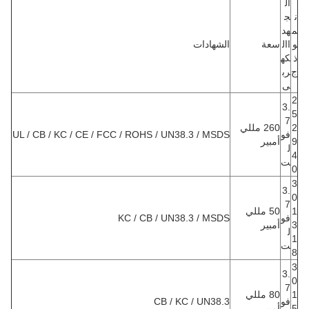
ال
ن
ج
م
هد
و
اال
سعة
الشهادات
ذ
كه
ج
رب
ى
2
3.
5
7
2
260 مللي
فو
UL / CB / KC / CE / FCC / ROHS / UN38.3 / MSDS
9
أمبير
ل
4
ت
0
3
3.
0
7
1
50 مللي
فو
KC / CB / UN38.3 / MSDS
3
أمبير
ل
1
ت
8
3
3.
0
7
1
80 مللي
فو
CB / KC / UN38.3
5
أمبير