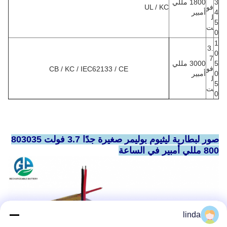
3
1800 مللي
فو
UL / KC
4
أمبير
ل
5
ت
0
1
3.
0
7
5
3000 مللي
فو
CB / KC / IEC62133 / CE
0
أمبير
ل
5
ت
0
صور لبطارية ليثيوم بوليمر صغيرة جدًا 3.7 فولت 803035
800 مللي أمبير في الساعة
linda