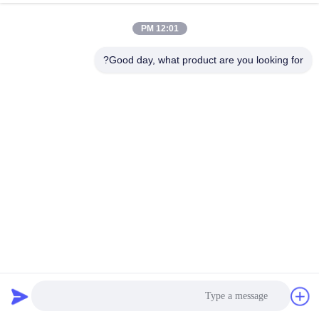
12:01 PM
Good day, what product are you looking for?
تغليف قياسي لحزمة بطارية ليثيوم بوليمر 3.7 فولت 7.4
فولت
التعليمات:
س: هل يمكنني خلط بطاريات الليثيوم مع أنواع البطاريات
الأخرى؟
ج: إذا تم استخدام أنواع مختلفة من البطاريات معًا ، أو تم استخدام