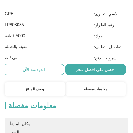
GPE
الاسم التجاري:
LP803035
رقم الطراز:
5000 قطعة
موك:
التعبئة بالجملة
تفاصيل التغليف:
تي / ت
شروط الدفع:
احصل على افضل سعر
الدردشة الآن
معلومات مفصلة
وصف المنتج
معلومات مفصلة
مكان المنشأ:
الصين