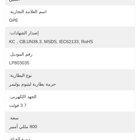
اسم العلامة التجارية:
GPE
إصدار الشهادات:
KC，CB,UN38.3, MSDS, IEC62133, RoHS
رقم الموديل:
LP803035
نوع البطارية:
حزمة بطارية ليثيوم بوليمر
الجهد االكهربى:
3.7 فولت
سعة:
800 مللي أمبير
دورة الحياة: