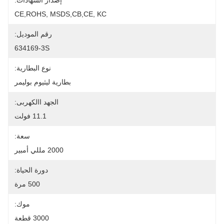
إصدار الشهادات:
CE,ROHS, MSDS,CB,CE, KC
رقم الموديل:
634169-3S
نوع البطارية:
بطارية ليثيوم بوليمر
الجهد االكهربى:
11.1 فولت
سعة:
2000 مللي أمبير
دورة الحياة:
500 مرة
موك:
3000 قطعة