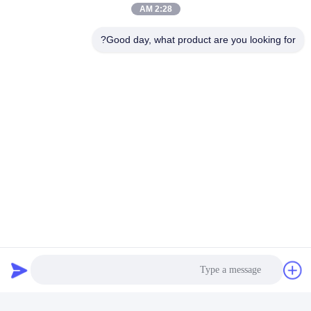
2:28 AM
تغليف قياسي لحزمة بطارية ليثيوم بوليمر 7.4 فولت
Good day, what product are you looking for?
لماذا أخترتنا:
بحث وتطوير
فريق البحث والتطوير ذو الخبرة مع أكثر من 60 مهندسًا ومعدات
متطورة لدعم متطلبات OEM و ODM.