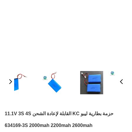
حزمة بطارية ليبو KC القابلة لإعادة الشحن 11.1V 3S 4S
634169-3S 2000mah 2200mah 2600mah