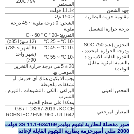
2.0C / 9V
المستمر
جهد الشحن
≥11.1 فولت
مقاومة حزمة البطارية
≤ 150 مΩ
الشحن: 0 درجة مئوية ~ 45 درجة
درجة حرارة التشغيل
مئوية
التفريغ: -20 ° C ~ 60 ° C
-10 ℃ ~ 25 ℃
(12 شهرًا 85٪)
التخزين (عند 50٪ SOC
-10 ℃ ~ 45 ℃
(6 أشهر ≥ 85٪)
ودرجة الحرارة المحددة ،
(شهر واحد
القدرة القابلة للاسترداد
-10 ℃ ~ 55 ℃
90٪)
بالنسبة المئوية مقابل
20 ± 5 هي درجة حرارة التخزين
الوقت)
الموصى بها
يجب ألا يكون هناك أي خدوش أو
تشققات ملحوظة
الفحص العيني
البراغي ، الكي ، التشوهات ، التورم ،
التسرب
وهكذا على سطح الخلية.
GB / T 18287-2013 ، KC CE
المعيار المرجعي
ROHS IEC / EN61960 ، UL1642
صور مفصلة لبطارية ليثيوم بوليمر
634169-3S 11.1 فولت
2000 مللي أمبير
حزمة بطارية الليثيوم القابلة لإعادة