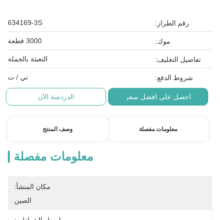
634169-3S
رقم الطراز:
3000 قطعة
موك:
التعبئة بالجملة
تفاصيل التغليف:
تي / ت
شروط الدفع:
احصل على افضل سعر
الدردشة الآن
معلومات مفصلة
وصف المنتج
معلومات مفصلة
مكان المنشأ:
الصين