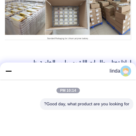
لماذا تختار بطاريات الليثيوم بوليمر الخاصة بنا
linda
التكنولوجيا المتقدمة
10:14 PM
إمكانية التطبيق في جميع الأحوال الجوية (-30 درجة مئوية إلى
60 درجة مئوية)
Good day, what product are you looking for?
تصميم بطارية عالي الأمان مع أحدث تقنيات الإلكتروليت
والفواصل
تغطية كاملة لأنواع البطاريات بما في ذلك خلايا الليثيوم أيون
الأسطوانية، وبوليمر الليثيوم، وLiFePO4، وحزم تخزين الطاقة