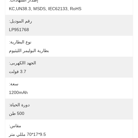
إصدار الشهادات:
KC,UN38.3, MSDS, IEC62133, RoHS
رقم الموديل:
LP951768
نوع البطارية:
بطارية البوليمر الليثيوم
الجهد االكهربى:
3.7 فولت
سعة:
1200mAh
دورة الحياة:
500 طن
مقاس:
9.5*17*70 مللي متر