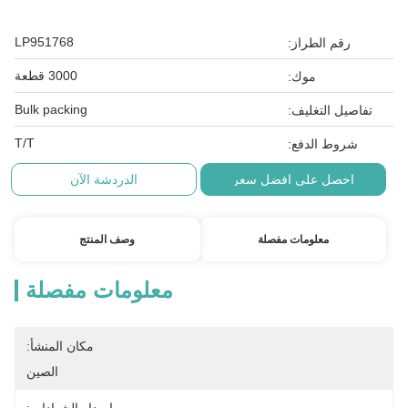
LP951768
رقم الطراز:
3000 قطعة
موك:
Bulk packing
تفاصيل التغليف:
T/T
شروط الدفع:
احصل على افضل سعر
الدردشة الآن
معلومات مفصلة
وصف المنتج
معلومات مفصلة
مكان المنشأ:
الصين