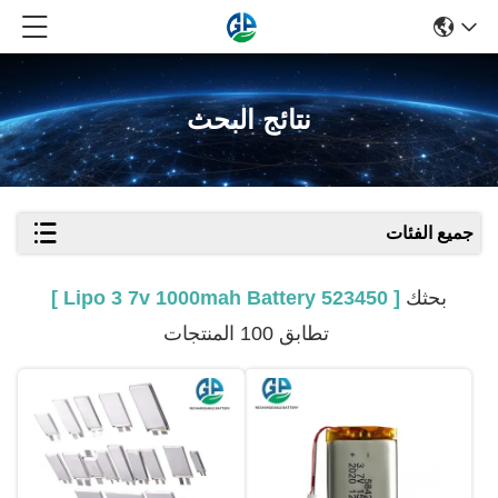
نتائج البحث
جميع الفئات
بحثك
[ 523450 Lipo 3 7v 1000mah Battery ]
تطابق 100 المنتجات